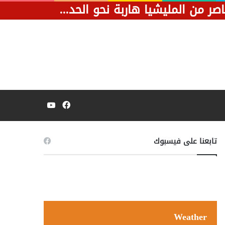
بعد ضربة موجعة في المثلث.. فيديو يظهر قصف مسيرة لسيارة تحمل عناصر من المليشيا هاربة نحو الحدود الليبية.
فيسبوك
يوتيوب
تابعنا على فيسبوك
Weather