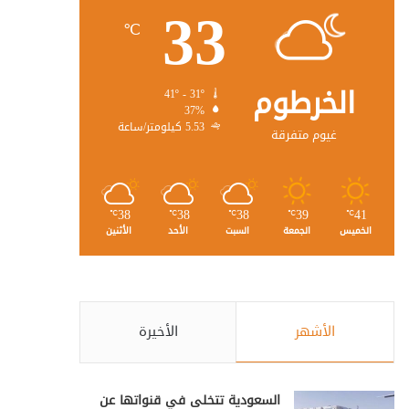
33
℃
الخرطوم
41º - 31º
37%
5.53 كيلومتر/ساعة
غيوم متفرقة
38
38
38
39
41
℃
℃
℃
℃
℃
الخميس
الجمعة
السبت
الأحد
الأثنين
الأشهر
الأخيرة
السعودية تتخلى في قنواتها عن