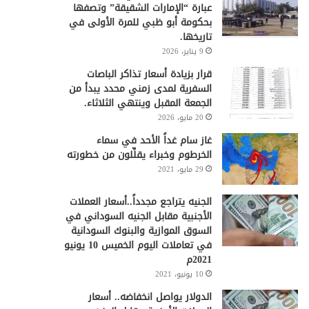
عبارة “الإمارات الشقيقة” وتصفها
بحكومة أبو ظبي للمرة الأولى في
تاريخها.
9 يناير، 2026
قرار بزيادة أسعار تذاكر الباصات
السفرية لمدى زمني محدد يبدأ من
الجمعة المقبل وينتهي الثلاثاء.
20 مايو، 2026
غاز سام غداً الأحد في سماء
الخرطوم وخبراء يقلِّلون من خطورته
29 مايو، 2021
الجنيه يتراجع مجدداً..أسعار العملات
الأجنبية مقابل الجنيه السوداني في
السوق الموازية والبنوك السودانية
في تعاملات اليوم الخميس 10 يونيو
2021م
10 يونيو، 2021
الدولار يواصل انخفاضه.. أسعار