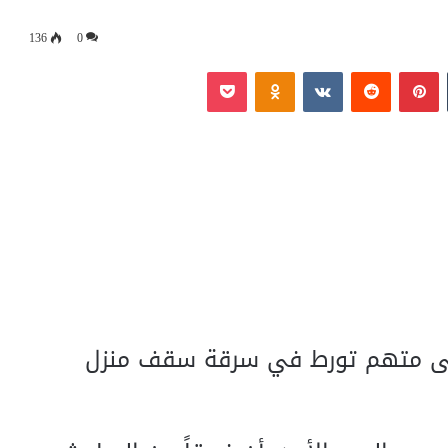
136
0
‏Tumblr
بينتيريست
‏Reddit
‏VKontakte
Odnoklassniki
بوكيت
على متهم تورط في سرقة سقف منزل