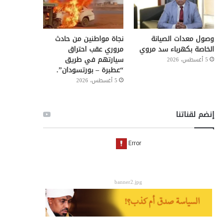
وصول معدات الصيانة
نجاة مواطنين من حادث
الخاصة بكهرباء سد مروي
مروري عقب احتراق
سيارتهم في طريق
5 أغسطس، 2026
“عطبرة – بورتسودان”.
5 أغسطس، 2026
إنضم لقناتنا
banner2.jpg