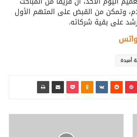
م اليوم الأحد، أن فريقاً من المباحث
ام، وتمكن من القبض على المتهم الأول
أرشد على بقية شركائه.
واتس
 أمبدة
بينتيريست
‏Reddit
‏VKontakte
Odnoklassniki
بوكيت
مشاركة عبر البريد
طباعة