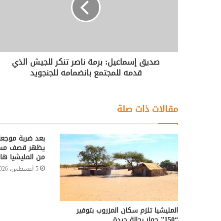
صديق إسماعيل: برمة ناصر تنكر للجيش الذي
قدمه للمجتمع بانضمامه للجنجويد
مقالات ذات صلة
بعد ضربة موجعة
يظهر قصف مسير
من المليشيا هارب
5 أغسطس، 2026
المليشيا تلزم سكان المزروب بتوفير
“150” حمار بحالة جيدة