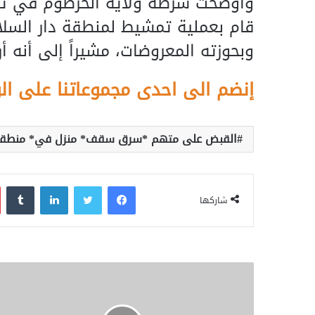
وأوضحت شرطة ولاية الخرطوم في تعمي
قام بعملية تمشيط لمنطقة دار السل
وبحوزته المعروضات، مشيراً إلى أنه 
إنضم الى احدى مجموعاتنا على ال
القبض على متهم *سرق سقف* منزل في* منطقة
فيسبوك
تويتر
لينكدإن
‏Tumblr
شاركها