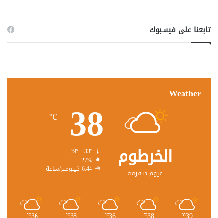
تابعنا على فيسبوك
Weather
38
℃
الخرطوم
39º - 33º
27%
6.44 كيلومتر/ساعة
غيوم متفرقة
36
38
36
38
39
℃
℃
℃
℃
℃