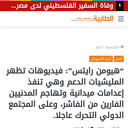
وفاة السفير الفلسطيني لدى مصر، دياب اللوح في القاهرة عن 68 عاما، إثر وعكة صحية تعرض لها خلال الأيام الماضية.
القائمة
الرئيسية
/
أخبار
أخبار
أخبار االسودان
“هيومن رايتس”: فيديوهات تظهر
المليشيات الدعم وهي تنفذ
إعدامات ميدانية وتهاجم المدنيين
الفارين من الفاشر، وعلى المجتمع
الدولي التحرك عاجلا.