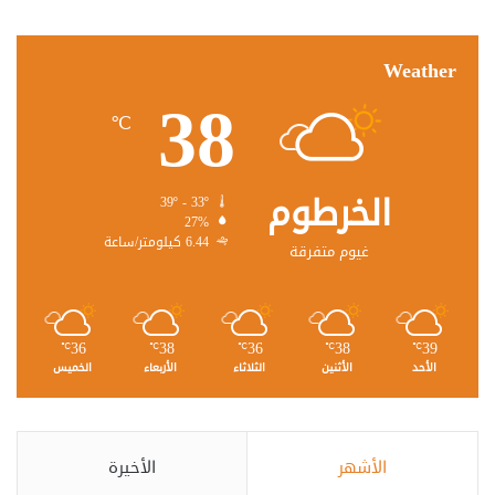
Weather
38
℃
الخرطوم
39º - 33º
27%
6.44 كيلومتر/ساعة
غيوم متفرقة
36
38
36
38
39
℃
℃
℃
℃
℃
الأحد
الأثنين
الثلاثاء
الأربعاء
الخميس
الأشهر
الأخيرة