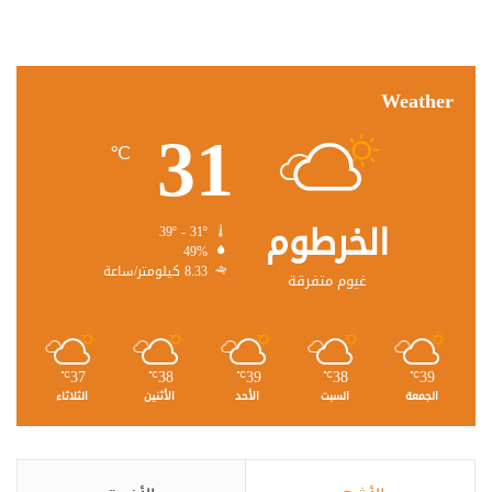
Weather
31
℃
الخرطوم
39º - 31º
49%
8.33 كيلومتر/ساعة
غيوم متفرقة
37
38
39
38
39
℃
℃
℃
℃
℃
الجمعة
السبت
الأحد
الأثنين
الثلاثاء