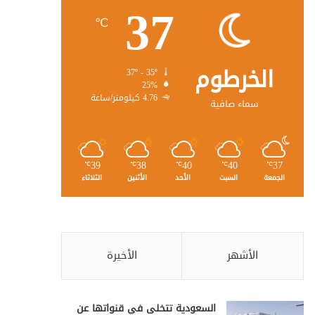
37
℃
الخرطوم
37º - 35º
25%
4.76 كيلومتر/ساعة
سماء صافية
39
38
40
40
37
℃
℃
℃
℃
℃
الجمعة
السبت
الأحد
الأثنين
الثلاثاء
الأشهر
الأخيرة
السعودية تتخلى في قنواتها عن