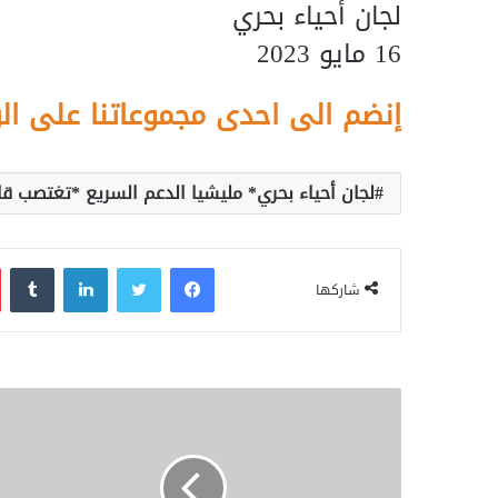
لجان أحياء بحري
16 مايو 2023
إنضم الى احدى مجموعاتنا على ال
لجان أحياء بحري* مليشيا الدعم السريع *تغتصب قا
فيسبوك
تويتر
لينكدإن
‏Tumblr
شاركها