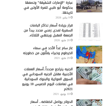
عبارة “الإمارات الشقيقة” وتصفها
بحكومة أبو ظبي للمرة الأولى في
تاريخها.
9 يناير، 2026
قرار بزيادة أسعار تذاكر الباصات
السفرية لمدى زمني محدد يبدأ من
الجمعة المقبل وينتهي الثلاثاء.
20 مايو، 2026
غاز سام غداً الأحد في سماء
الخرطوم وخبراء يقلِّلون من خطورته
29 مايو، 2021
الجنيه يتراجع مجدداً..أسعار العملات
الأجنبية مقابل الجنيه السوداني في
السوق الموازية والبنوك السودانية
في تعاملات اليوم الخميس 10 يونيو
2021م
10 يونيو، 2021
الدولار يواصل انخفاضه.. أسعار