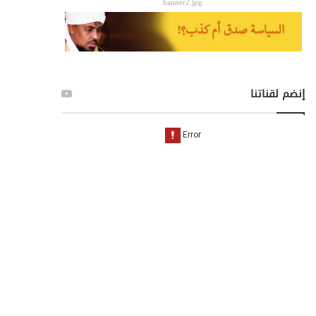
banner2.jpg
إنضم لقناتنا