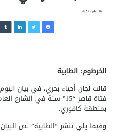
16 مايو، 2023
فيسبوك
تويتر
لينكدإن
الخرطوم: الطابية
قالت لجان أحياء بحري، في بيان اليوم 
بمنطقة كافوري.
وفيما يلي تنشر “الطابية” نص البيان