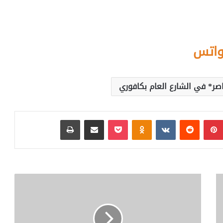
واتس
صر* في الشارع العام بكافوري
بينتيريست
‏Reddit
‏VKontakte
Odnoklassniki
بوكيت
مشاركة عبر البريد
طباعة