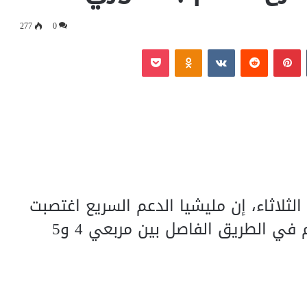
277
0
‏Tumblr
بينتيريست
‏Reddit
‏VKontakte
Odnoklassniki
بوكيت
الثلاثاء، إن مليشيا الدعم السريع اغتصبت
فتاة قاصر “15” سنة في الشارع العام في الطريق الفاصل بين مربعي 4 و5