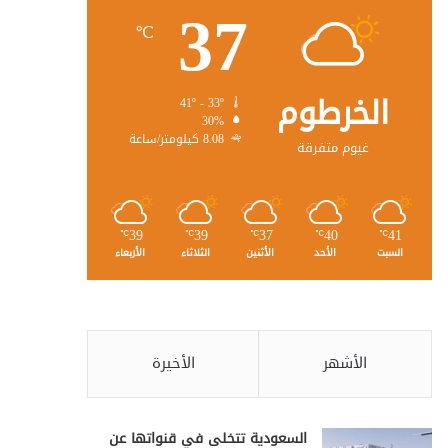
37
℃
الخرطوم
41º - 33º
30%
8.08 كيلومتر/ساعة
غيوم متفرقة
39
39
37
40
41
℃
℃
℃
℃
℃
السبت
الأحد
الأثنين
الثلاثاء
الأربعاء
الأشهر
الأخيرة
السعودية تتخلى في قنواتها عن