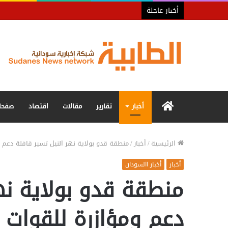
أخبار عاجلة
الرئيسية
أخبار
تقارير
مقالات
اقتصاد
صفحا
الرئيسية
/
أخبار
/
منطقة قدو بولاية نهر النيل تسير قافلة دعم 
أخبار
أخبار االسودان
منطقة قدو بولاية نه
دعم ومؤازرة للقوات 