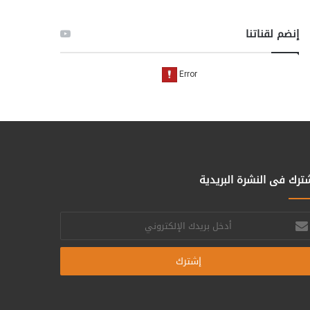
إنضم لقناتنا
ترك فى النشرة البريدية
خل
يدك
إلكتروني