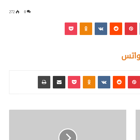
272
0
‏Tumblr
بينتيريست
‏Reddit
‏VKontakte
Odnoklassniki
بوكيت
واتس
بينتيريست
‏Reddit
‏VKontakte
Odnoklassniki
بوكيت
مشاركة عبر البريد
طباعة