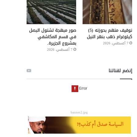
توقيف متهم بحوزته (5)
صور مبهجة لشتول البصل
كيلوغرام ذهب بنهر النيل
في قسم المكاشفي
بمشروع الجزيرة.
7 أغسطس، 2026
7 أغسطس، 2026
إنضم لقناتنا
banner2.jpg