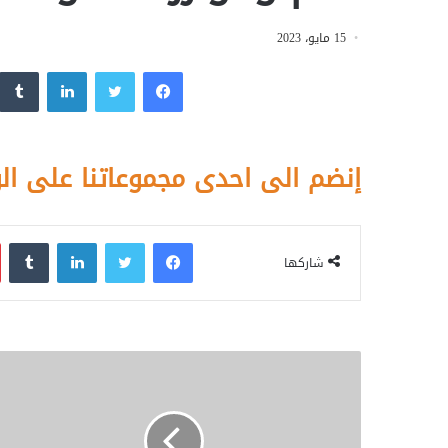
15 مايو، 2023
فيسبوك
تويتر
لينكدإن
إنضم الى احدى مجموعاتنا على ال
فيسبوك
تويتر
لينكدإن
‏Tumblr
شاركها