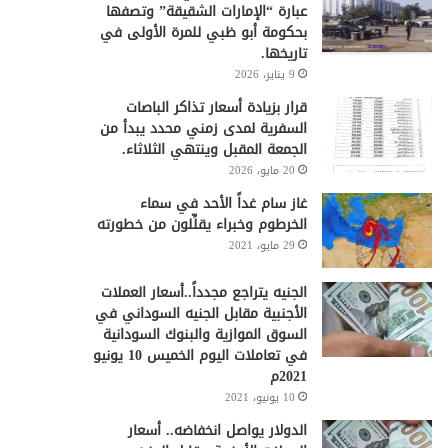
عبارة “الإمارات الشقيقة” وتصفها
بحكومة أبو ظبي للمرة الأولى في
تاريخها.
9 يناير، 2026
قرار بزيادة أسعار تذاكر الباصات
السفرية لمدى زمني محدد يبدأ من
الجمعة المقبل وينتهي الثلاثاء.
20 مايو، 2026
غاز سام غداً الأحد في سماء
الخرطوم وخبراء يقلِّلون من خطورته
29 مايو، 2021
الجنيه يتراجع مجدداً..أسعار العملات
الأجنبية مقابل الجنيه السوداني في
السوق الموازية والبنوك السودانية
في تعاملات اليوم الخميس 10 يونيو
2021م
10 يونيو، 2021
الدولار يواصل انخفاضه.. أسعار