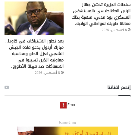
سلطات الجزيرة تدشن جهاز
الرنين المغناطيسي بالمستشفى
العسكري بود مدني، منهية بذلك
معاناة طويلة لمواطني الولاية.
8 أغسطس، 2026
بعد تطور الاشتباكات في كاودا..
مبارك أردول يدعو قادة الجيش
الشعبي لعزل الحلو ومحاسبة
معاونيه الذين تسببوا في
الانتهاكات ضد قبيلة الأطورو.
8 أغسطس، 2026
إنضم لقناتنا
banner2.jpg