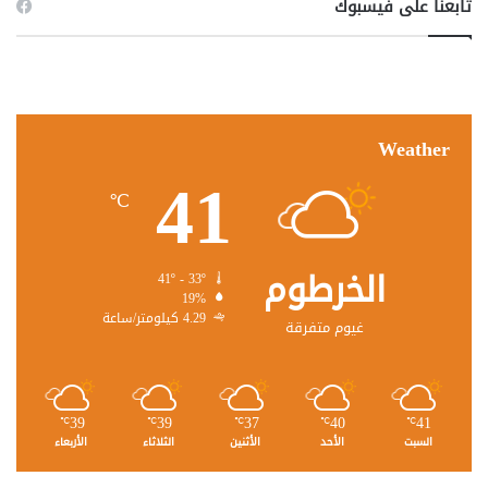
تابعنا على فيسبوك
Weather
41
℃
الخرطوم
41º - 33º
19%
4.29 كيلومتر/ساعة
غيوم متفرقة
39
39
37
40
41
℃
℃
℃
℃
℃
السبت
الأحد
الأثنين
الثلاثاء
الأربعاء