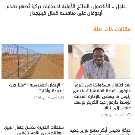
عاجل .. الأناضول: النتائج الأولية لانتخابات تركيا تُظهر تقدم
أردوغان على منافسه كمال كيليجدار
مقالات ذات صلة
بعد اعتقال مسؤولها في شرق
” الإتقان الهندسيه” “هنا حيث
دارفور.. قيادة المليشيا تستدعي
الجودة وأكثر”
رئيس ما يسمى بالإدارة المدنية
8 أغسطس، 2026
لوسط دارفور عبد الكريم يوسف
عثمان إلى نيالا.
8 أغسطس، 2026
سلطات الجزيرة تدشن جهاز الرنين
حركة خميس أبكر تدفع بوزير جديد
المغناطيسي بالمستشفى