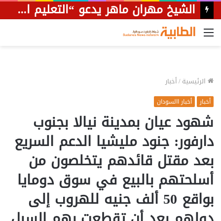
الشيخ مهران ماهر يدعو “التعليم العالي” للتدخل لوقف عبث الجامعة الوطنية بشأن النقاب
القائمة
الرئيسية
/
أخبار
أخبار
أخبار االسودان
شهود عيان بمدينة نيالا بجنوب
دارفور: جنود مليشيا الدعم السريع
بعد مقتل قائدهم يتخلصون من
أسلحتهم بالبيع في سوق دومايا
بواقع 50 ألف جنيه للهروب إلى
دولهم بعد أن تقطعت بهم السبل