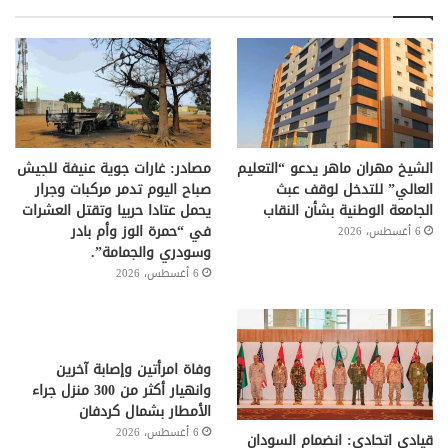
الشيخ مهران ماهر يدعو “التعليم
مصادر: غارات جوية عنيفة للجيش
العالي” للتدخل لوقف عبث
صباح اليوم تدمر مركبات وجرار
الجامعة الوطنية بشأن النقاب
يحمل عتادا حربيا وتقتل العشرات
في “حمرة الوز وأم بادر
6 أغسطس، 2026
وسودري والجمامة”.
6 أغسطس، 2026
وفاة امرأتين وإصابة آخرين
وانهيار أكثر من 300 منزل جراء
الأمطار بشمال كردفان
6 أغسطس، 2026
قيادي اتحادي: انضمام السودان