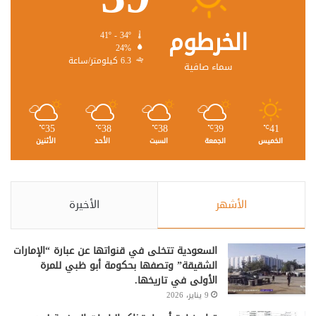
الخرطوم
41º - 34º
24%
6.3 كيلومتر/ساعة
سماء صافية
35
38
38
39
41
℃
℃
℃
℃
℃
الخميس
الجمعة
السبت
الأحد
الأثنين
الأشهر
الأخيرة
السعودية تتخلى في قنواتها عن عبارة “الإمارات
الشقيقة” وتصفها بحكومة أبو ظبي للمرة
الأولى في تاريخها.
9 يناير، 2026