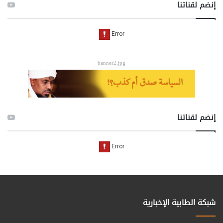
إنضم لقناتنا
banner2.jpg
إنضم لقناتنا
شبكة الطابية الإخبارية