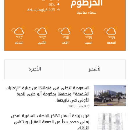
الخرطوم
40%
9.25 كيلومتر/ساعة
سماء صافية
37
37
38
39
39
℃
℃
℃
℃
℃
الجمعة
السبت
الأحد
الأثنين
الثلاثاء
الأشهر
الأخيرة
السعودية تتخلى في قنواتها عن عبارة “الإمارات
الشقيقة” وتصفها بحكومة أبو ظبي للمرة
الأولى في تاريخها.
9 يناير، 2026
قرار بزيادة أسعار تذاكر الباصات السفرية لمدى
زمني محدد يبدأ من الجمعة المقبل وينتهي
الثلاثاء.