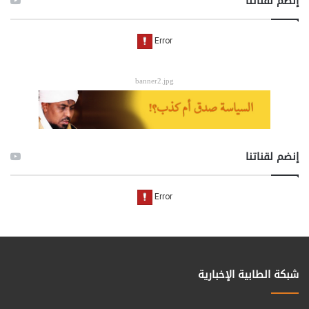
إنضم لقناتنا
banner2.jpg
إنضم لقناتنا
شبكة الطابية الإخبارية