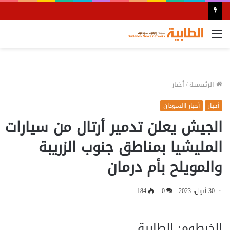
القائمة
الرئيسية
/
أخبار
أخبار
أخبار االسودان
الجيش يعلن تدمير أرتال من سيارات
المليشيا بمناطق جنوب الزريبة
والمويلح بأم درمان
30 أبريل، 2023
0
184
الخرطوم: الطابية