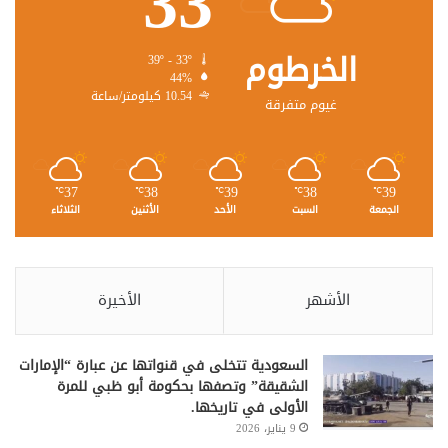
33
الخرطوم
39º - 33º
44%
10.54 كيلومتر/ساعة
غيوم متفرقة
37
38
39
38
39
℃
℃
℃
℃
℃
الجمعة
السبت
الأحد
الأثنين
الثلاثاء
الأشهر
الأخيرة
السعودية تتخلى في قنواتها عن عبارة “الإمارات
الشقيقة” وتصفها بحكومة أبو ظبي للمرة
الأولى في تاريخها.
9 يناير، 2026