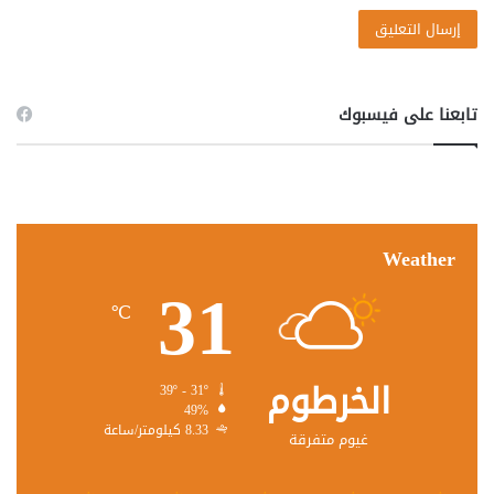
تابعنا على فيسبوك
Weather
31
℃
الخرطوم
39º - 31º
49%
8.33 كيلومتر/ساعة
غيوم متفرقة