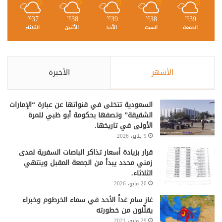
37
38
39
38
39
℃
℃
℃
℃
℃
الجمعة
السبت
الأحد
الأثنين
الثلاثاء
الأشهر
الأخيرة
السعودية تتخلى في قنواتها عن عبارة “الإمارات
الشقيقة” وتصفها بحكومة أبو ظبي للمرة
الأولى في تاريخها.
9 يناير، 2026
قرار بزيادة أسعار تذاكر الباصات السفرية لمدى
زمني محدد يبدأ من الجمعة المقبل وينتهي
الثلاثاء.
20 مايو، 2026
غاز سام غداً الأحد في سماء الخرطوم وخبراء
يقلِّلون من خطورته
29 مايو، 2021