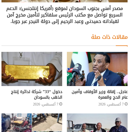
مصدر أمني بجنوب السودان لموقع (أفريكا إنتلجنس): الدعم
السريع تواصل مع مكتب الرئيس سلفاكير لتأمين مخرج آمن
لقياداته حميدتي وعبد الرحيم إلى دولة النيجر عبر جوبا.
مقالات ذات صلة
عاجل.. إقالة وزير الأوقاف وأمين
دخول “33” شركة لدائرة إنتاج
عام الحج والعمرة
الذهب بالسودان
7 أغسطس، 2026
7 أغسطس، 2026