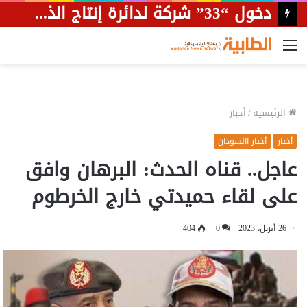
دخول “33” شركة لدائرة إنتاج الذهب بالسودان
القائمة
الرئيسية
/
أخبار
أخبار
أخبار االسودان
عاجل.. قناه الحدث: البرهان وافق
على لقاء حميدتي خارج الخرطوم
26 أبريل، 2023
0
404