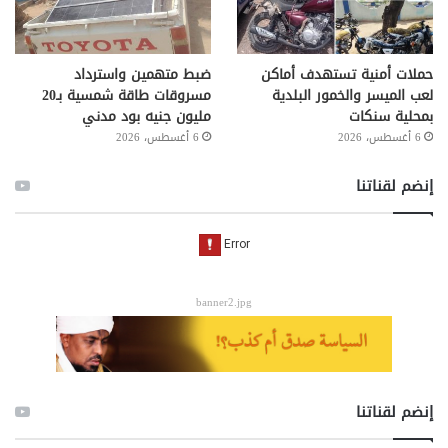
حملات أمنية تستهدف أماكن
ضبط متهمين واسترداد
لعب الميسر والخمور البلدية
مسروقات طاقة شمسية بـ20
بمحلية سنكات
مليون جنيه بود مدني
6 أغسطس، 2026
6 أغسطس، 2026
إنضم لقناتنا
banner2.jpg
إنضم لقناتنا