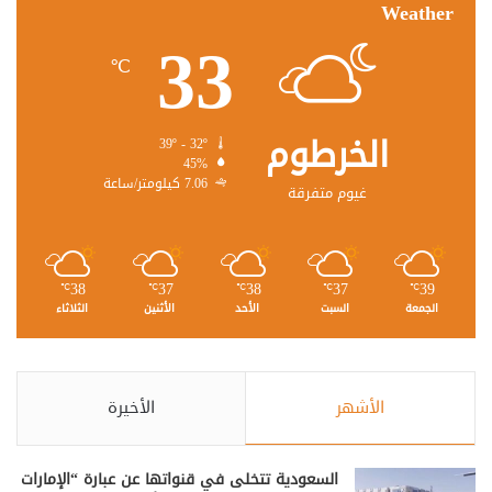
Weather
33
℃
الخرطوم
39º - 32º
45%
7.06 كيلومتر/ساعة
غيوم متفرقة
38
37
38
37
39
℃
℃
℃
℃
℃
الجمعة
السبت
الأحد
الأثنين
الثلاثاء
الأشهر
الأخيرة
السعودية تتخلى في قنواتها عن عبارة “الإمارات