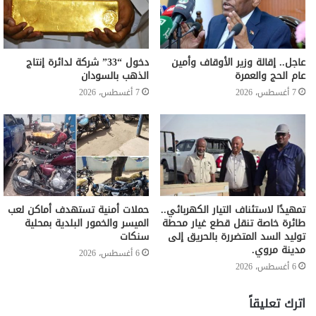
عاجل.. إقالة وزير الأوقاف وأمين
دخول “33” شركة لدائرة إنتاج
عام الحج والعمرة
الذهب بالسودان
7 أغسطس، 2026
7 أغسطس، 2026
تمهيدًا لاستئناف التيار الكهربائي..
حملات أمنية تستهدف أماكن لعب
طائرة خاصة تنقل قطع غيار محطة
الميسر والخمور البلدية بمحلية
توليد السد المتضررة بالحريق إلى
سنكات
مدينة مروي.
6 أغسطس، 2026
6 أغسطس، 2026
اترك تعليقاً