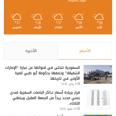
غيوم متفرقة
37
38
37
39
39
℃
℃
℃
℃
℃
الأحد
الأثنين
الثلاثاء
الأربعاء
الخميس
الأشهر
الأخيرة
السعودية تتخلى في قنواتها عن عبارة “الإمارات
الشقيقة” وتصفها بحكومة أبو ظبي للمرة
الأولى في تاريخها.
9 يناير، 2026
قرار بزيادة أسعار تذاكر الباصات السفرية لمدى
زمني محدد يبدأ من الجمعة المقبل وينتهي
الثلاثاء.
20 مايو، 2026