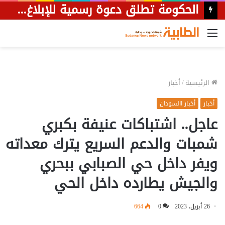
الحكومة تطلق دعوة رسمية للإبلاغ عن مجهولي الهوية في المنازل
القائمة
الرئيسية
/
أخبار
أخبار
أخبار االسودان
عاجل.. اشتباكات عنيفة بكبري
شمبات والدعم السريع يترك معداته
ويفر داخل حي الصبابي ببحري
والجيش يطارده داخل الحي
26 أبريل، 2023
0
664