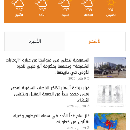
37
37
37
39
41
℃
℃
℃
℃
℃
الخميس
الجمعة
السبت
الأحد
الأثنين
الأشهر
الأخيرة
السعودية تتخلى في قنواتها عن عبارة “الإمارات
الشقيقة” وتصفها بحكومة أبو ظبي للمرة
الأولى في تاريخها.
9 يناير، 2026
قرار بزيادة أسعار تذاكر الباصات السفرية لمدى
زمني محدد يبدأ من الجمعة المقبل وينتهي
الثلاثاء.
20 مايو، 2026
غاز سام غداً الأحد في سماء الخرطوم وخبراء
يقلِّلون من خطورته
29 مايو، 2021