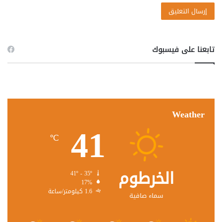
تابعنا على فيسبوك
Weather
41
℃
الخرطوم
41º - 35º
17%
1.6 كيلومتر/ساعة
سماء صافية