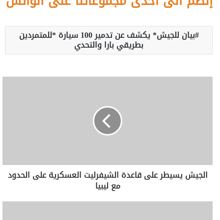
إنضم الى احدى مجموعاتنا على الواتس
بيان للجيش* يكشف عن تدمير 100 سيارة *للمتمردين
بطريقي بارا والتحدي
الجيش يسيطر على قاعدة الشيفرليت العسكرية على الحدود
مع ليبيا