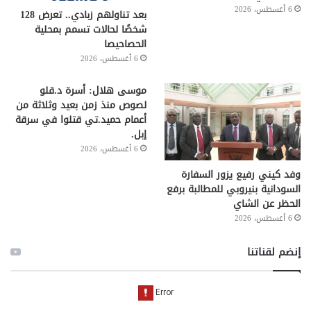
6 أغسطس، 2026
بعد تناولهم زبادي.. تعرض 128
شخصًا لحالات تسمم بمحلية
الحصاحيصا
6 أغسطس، 2026
موسى هلال: أسرة د.قلو
لصوص منذ زمن بعيد وثلاثة من
أعمام حميد.تي قتلوا في سرقة
إبل.
6 أغسطس، 2026
وفد كيني رفيع يزور السفارة
السودانية بنيروبي للمطالبة برفع
الحظر عن الشاي
6 أغسطس، 2026
إنضم لقناتنا