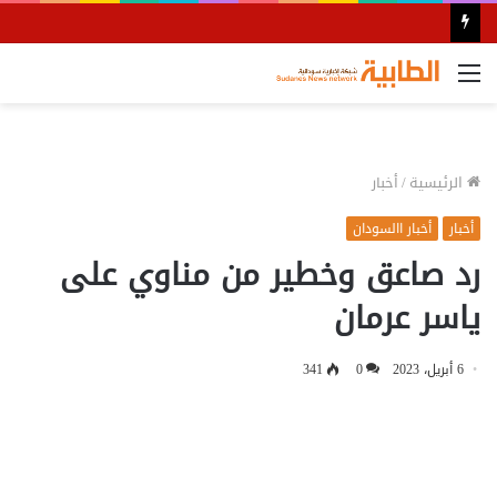
القائمة
الرئيسية
/
أخبار
أخبار
أخبار االسودان
رد صاعق وخطير من مناوي على
ياسر عرمان
6 أبريل، 2023
0
341