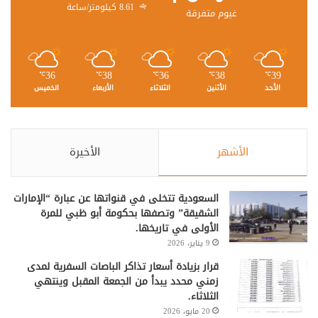
8.61 كيلومتر/ساعة
غيوم متفرقة
36
38
36
38
39
℃
℃
℃
℃
℃
الأحد
الأثنين
الثلاثاء
الأربعاء
الخميس
الأشهر
الأخيرة
السعودية تتخلى في قنواتها عن عبارة “الإمارات
الشقيقة” وتصفها بحكومة أبو ظبي للمرة
الأولى في تاريخها.
9 يناير، 2026
قرار بزيادة أسعار تذاكر الباصات السفرية لمدى
زمني محدد يبدأ من الجمعة المقبل وينتهي
الثلاثاء.
20 مايو، 2026