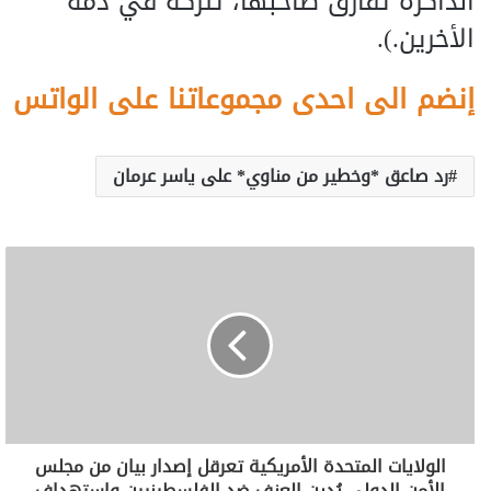
الذاكرة تفارق صاحبها، تتركه في ذمة
الأخرين.).
إنضم الى احدى مجموعاتنا على الواتس
رد صاعق *وخطير من مناوي* على ياسر عرمان
الولايات المتحدة الأمريكية تعرقل إصدار بيان من مجلس
الأمن الدولي يُدين العنف ضد الفلسطينيين واستهداف