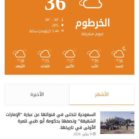
36
الخرطوم
36º - 36º
28%
5.44 كيلومتر/ساعة
غيوم متفرقة
38
35
37
39
36
℃
℃
℃
℃
℃
السبت
الأحد
الأثنين
الثلاثاء
الأربعاء
الأشهر
الأخيرة
السعودية تتخلى في قنواتها عن عبارة “الإمارات
الشقيقة” وتصفها بحكومة أبو ظبي للمرة
الأولى في تاريخها.
9 يناير، 2026