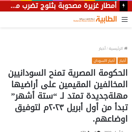
أمطار غزيرة مصحوبة بثلوج تضرب مدينة القضارف.
القائمة
الرئيسية
/
أخبار
أخبار
أخبار االسودان
الحكومة المصرية تمنح السودانيين
المخالفين المقيمين على أراضيها
مهلةجديدة تمتد لـ “ستة أشهر”
تبدأ من أول أبريل ٢٠٢٣م لتوفيق
اوضاعهم.