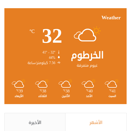
Weather
32
℃
الخرطوم
41º - 32º
44%
7.56 كيلومتر/ساعة
غيوم متفرقة
39
38
38
40
41
℃
℃
℃
℃
℃
السبت
الأحد
الأثنين
الثلاثاء
الأربعاء
الأشهر
الأخيرة