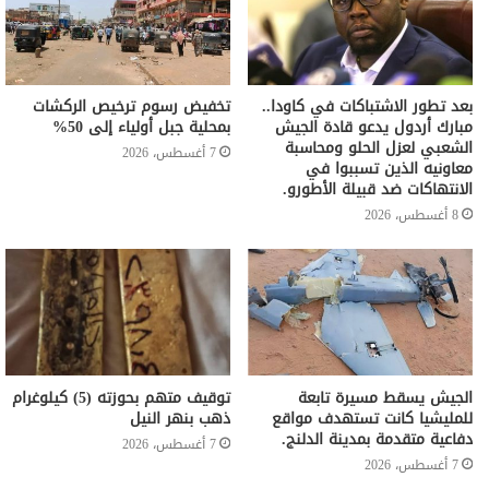
بعد تطور الاشتباكات في كاودا..
تخفيض رسوم ترخيص الركشات
مبارك أردول يدعو قادة الجيش
بمحلية جبل أولياء إلى 50%
الشعبي لعزل الحلو ومحاسبة
7 أغسطس، 2026
معاونيه الذين تسببوا في
الانتهاكات ضد قبيلة الأطورو.
8 أغسطس، 2026
الجيش يسقط مسيرة تابعة
توقيف متهم بحوزته (5) كيلوغرام
للمليشيا كانت تستهدف مواقع
ذهب بنهر النيل
دفاعية متقدمة بمدينة الدلنج.
7 أغسطس، 2026
7 أغسطس، 2026