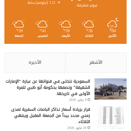
3.12 كيلومتر/ساعة
غيوم متفرقة
39
41
39
36
34
℃
℃
℃
℃
℃
الأثنين
الثلاثاء
الأربعاء
الخميس
الجمعة
الأشهر
الأخيرة
السعودية تتخلى في قنواتها عن عبارة “الإمارات
الشقيقة” وتصفها بحكومة أبو ظبي للمرة
الأولى في تاريخها.
9 يناير، 2026
قرار بزيادة أسعار تذاكر الباصات السفرية لمدى
زمني محدد يبدأ من الجمعة المقبل وينتهي
الثلاثاء.
20 مايو، 2026