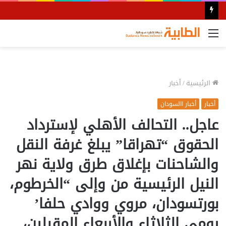
القائمة
الرئيسية
/
أخبار
أخبار
أخبار االسودان
عاجل.. التحالف الأهلي لإسترداد
الحقوق “تهراقا” يبلغ غرفة النقل
والشاحنات بإغلاق طرق ولاية نهر
النيل الرئيسية من وإلى “الخرطوم،
بورتسودان، مروي ووادي حلفا’
يومي الثلاثاء والأربعاء المقبلين،