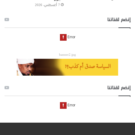
7 أغسطس، 2026
إنضم لقناتنا
banner2.jpg
إنضم لقناتنا