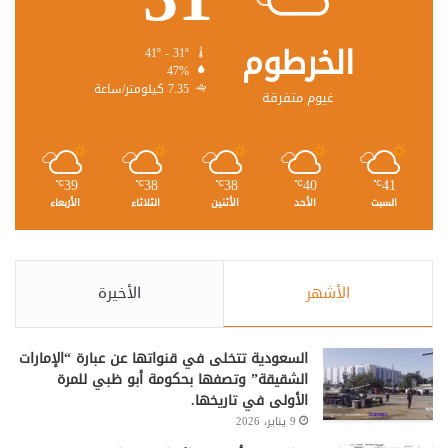
الخرطوم
41º - 31º
47%
7.35 كيلومتر/ساعة
غيوم متفرقة
39
38
38
40
41
℃
℃
℃
℃
℃
السبت
الأحد
الأثنين
الثلاثاء
الأربعاء
الأشهر
الأخيرة
السعودية تتخلى في قنواتها عن عبارة “الإمارات
الشقيقة” وتصفها بحكومة أبو ظبي للمرة
الأولى في تاريخها.
9 يناير، 2026