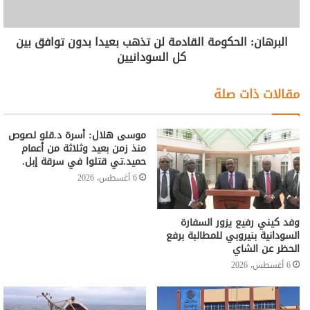
البرهان: الحكومة القادمة لن تذهب بعيدا بدون توافق بين
كل السودانيين
مقالات ذات صلة
موسى هلال: أسرة د.قلو لصوص
منذ زمن بعيد وثلاثة من أعمام
حميد.تي قتلوا في سرقة إبل.
6 أغسطس، 2026
وفد كيني رفيع يزور السفارة
السودانية بنيروبي للمطالبة برفع
الحظر عن الشاي
6 أغسطس، 2026