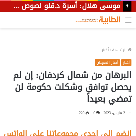
موسى هلال: أسرة د.قلو لصوص منذ زمن بعيد وثلاثة من أعمام حميد.تي قتلوا في سرقة إبل.
القائمة
الرئيسية
/
أخبار
أخبار
أخبار االسودان
البرهان من شمال كردفان: إن لم
يحصل توافق وشكلت حكومة لن
تمضي بعيداً
21 مارس، 2023
0
220
إنضم الى احدى مجموعاتنا على الواتس