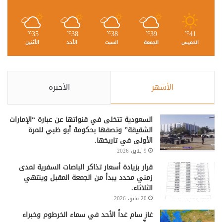
35
38
38
39
41
℃
℃
℃
℃
℃
الخميس
الجمعة
السبت
الأحد
الأثنين
الأشهر
الأخيرة
السعودية تتخلى في قنواتها عن عبارة “الإمارات
الشقيقة” وتصفها بحكومة أبو ظبي للمرة
الأولى في تاريخها.
9 يناير، 2026
قرار بزيادة أسعار تذاكر الباصات السفرية لمدى
زمني محدد يبدأ من الجمعة المقبل وينتهي
الثلاثاء.
20 مايو، 2026
غاز سام غداً الأحد في سماء الخرطوم وخبراء