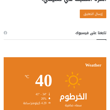
تابعنا على فيسبوك
Weather
40
℃
الخرطوم
41º - 34º
20%
4.29 كيلومتر/ساعة
سماء صافية