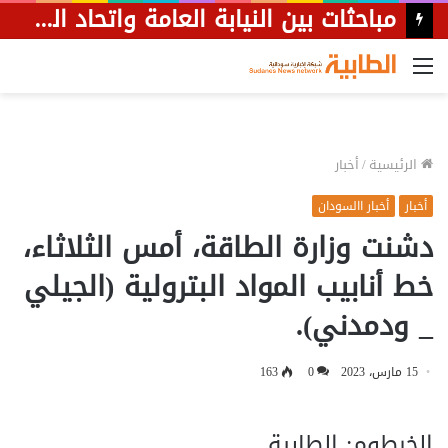
مباحثات بين النيابة العامة واتحاد الصحفيين حول القوانين الصحفية
القائمة
الرئيسية
/
أخبار
أخبار
أخبار االسودان
دشنت وزارة الطاقة، أمس الثلاثاء،
خط أنابيب المواد البترولية (الجيلي
_ ودمدني).
15 مارس، 2023
0
163
الخرطوم: الطابية