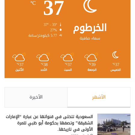
37
℃
الخرطوم
37º - 35º
27%
5.77 كيلومتر/ساعة
سماء صافية
37
38
37
39
37
℃
℃
℃
℃
℃
الخميس
الجمعة
السبت
الأحد
الأثنين
الأشهر
الأخيرة
السعودية تتخلى في قنواتها عن عبارة “الإمارات
الشقيقة” وتصفها بحكومة أبو ظبي للمرة
الأولى في تاريخها.