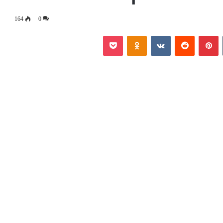
164
0
‏Tumblr
بينتيريست
‏Reddit
‏VKontakte
Odnoklassniki
بوكيت