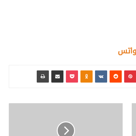
واتس
بينتيريست
‏Reddit
‏VKontakte
Odnoklassniki
بوكيت
مشاركة عبر البريد
طباعة