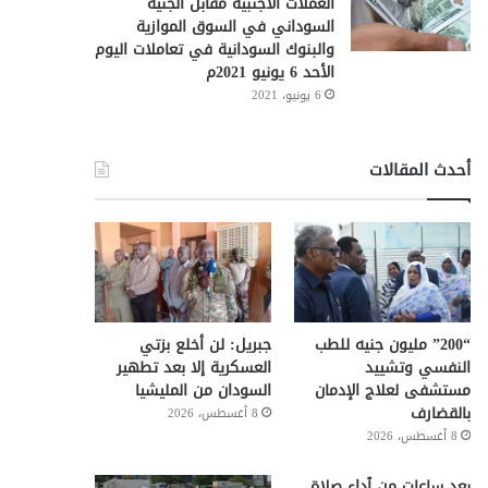
العملات الأجنبية مقابل الجنيه
السوداني في السوق الموازية
والبنوك السودانية في تعاملات اليوم
الأحد 6 يونيو 2021م
6 يونيو، 2021
أحدث المقالات
“200” مليون جنيه للطب
جبريل: لن أخلع بزتي
النفسي وتشييد
العسكرية إلا بعد تطهير
مستشفى لعلاج الإدمان
السودان من المليشيا
بالقضارف
8 أغسطس، 2026
8 أغسطس، 2026
بعد ساعات من ٱداء صلاة