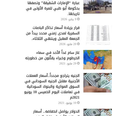
عبارة “الإمارات الشقيقة” وتصفها
بحكومة أبو ظبي للمرة الأولى في
تاريخها.
9 يناير، 2026
قرار بزيادة أسعار تذاكر الباصات
السفرية لمدى زمني محدد يبدأ من
الجمعة المقبل وينتهي الثلاثاء.
20 مايو، 2026
غاز سام غداً الأحد في سماء
الخرطوم وخبراء يقلِّلون من خطورته
29 مايو، 2021
الجنيه يتراجع مجدداً..أسعار العملات
الأجنبية مقابل الجنيه السوداني في
السوق الموازية والبنوك السودانية
في تعاملات اليوم الخميس 10 يونيو
2021م
10 يونيو، 2021
الدولار يواصل انخفاضه.. أسعار