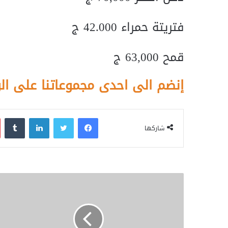
فتريتة حمراء 42.000 ج
قمح 63,000 ج
إنضم الى احدى مجموعاتنا على ال
فيسبوك
تويتر
لينكدإن
‏Tumblr
شاركها