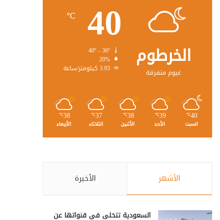
40
℃
الخرطوم
40º - 36º
20%
3.93 كيلومتر/ساعة
غيوم متفرقة
38
37
38
39
40
℃
℃
℃
℃
℃
السبت
الأحد
الأثنين
الثلاثاء
الأربعاء
الأشهر
الأخيرة
السعودية تتخلى في قنواتها عن