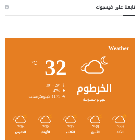
تابعنا على فيسبوك
Weather
32
℃
الخرطوم
39º - 29º
47%
11.71 كيلومتر/ساعة
غيوم متفرقة
36
38
37
39
39
℃
℃
℃
℃
℃
الأحد
الأثنين
الثلاثاء
الأربعاء
الخميس