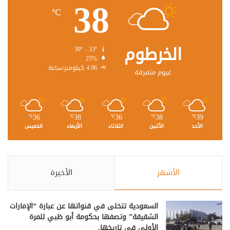
38
℃
الخرطوم
39º - 33º
25%
4.96 كيلومتر/ساعة
غيوم متفرقة
36
38
36
38
39
℃
℃
℃
℃
℃
الأحد
الأثنين
الثلاثاء
الأربعاء
الخميس
الأشهر
الأخيرة
السعودية تتخلى في قنواتها عن عبارة “الإمارات
الشقيقة” وتصفها بحكومة أبو ظبي للمرة
الأولى في تاريخها.