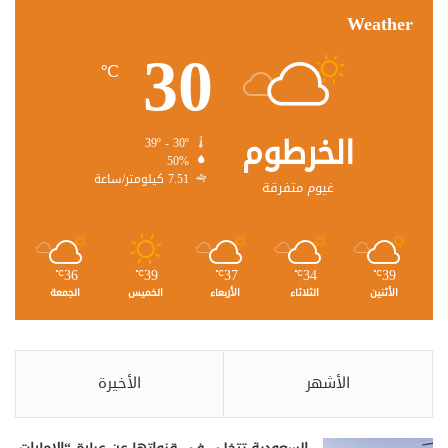
Weather
30
℃
الخرطوم
39º - 30º
50%
7.51 كيلومتر/ساعة
غيوم متفرقة
36
39
37
34
39
℃
℃
℃
℃
℃
الأثنين
الثلاثاء
الأربعاء
الخميس
الجمعة
الأشهر
الأخيرة