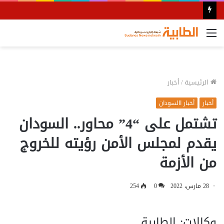
القائمة
الرئيسية
/
أخبار
أخبار
أخبار االسودان
تشتمل على “4” محاور.. السودان
يقدم لمجلس الأمن رؤيته للخروج
من الأزمة
28 مارس، 2022
0
254
وكالات: الطابية