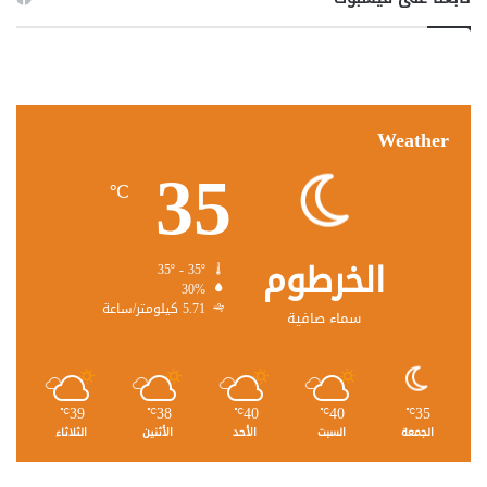
Weather
35
℃
الخرطوم
35º - 35º
30%
5.71 كيلومتر/ساعة
سماء صافية
39
38
40
40
35
℃
℃
℃
℃
℃
الجمعة
السبت
الأحد
الأثنين
الثلاثاء