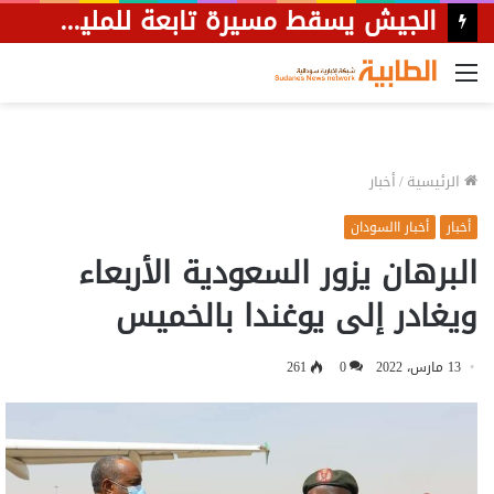
توقيف متهم بحوزته (5) كيلوغرام ذهب بنهر النيل
القائمة
الرئيسية
/
أخبار
أخبار
أخبار االسودان
البرهان يزور السعودية الأربعاء
ويغادر إلى يوغندا بالخميس
13 مارس، 2022
0
261