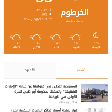
الخرطوم
35º - 35º
30%
5.71 كيلومتر/ساعة
سماء صافية
39
38
40
40
35
℃
℃
℃
℃
℃
الجمعة
السبت
الأحد
الأثنين
الثلاثاء
الأشهر
الأخيرة
السعودية تتخلى في قنواتها عن عبارة “الإمارات
الشقيقة” وتصفها بحكومة أبو ظبي للمرة
الأولى في تاريخها.
9 يناير، 2026
قرار بزيادة أسعار تذاكر الباصات السفرية لمدى