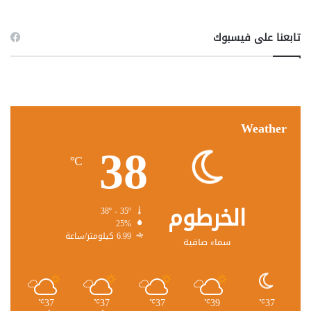
تابعنا على فيسبوك
Weather
38
℃
الخرطوم
38º - 35º
25%
6.99 كيلومتر/ساعة
سماء صافية
37
37
37
39
37
℃
℃
℃
℃
℃