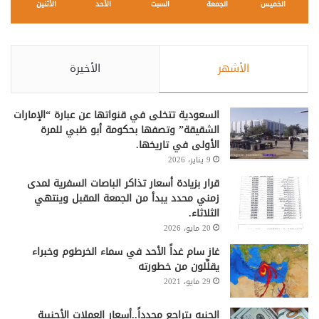
الخميس
الجمعة
السبت
الأحد
الأثنين
الأشهر
الأخيرة
السعودية تتخلى في قنواتها عن عبارة “الإمارات
الشقيقة” وتصفها بحكومة أبو ظبي للمرة
الأولى في تاريخها.
9 يناير، 2026
قرار بزيادة أسعار تذاكر الباصات السفرية لمدى
زمني محدد يبدأ من الجمعة المقبل وينتهي
الثلاثاء.
20 مايو، 2026
غاز سام غداً الأحد في سماء الخرطوم وخبراء
يقلِّلون من خطورته
29 مايو، 2021
الجنيه يتراجع مجدداً..أسعار العملات الأجنبية