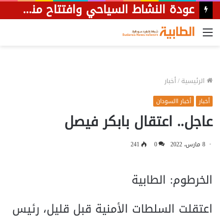
عودة النشاط السياحي وافتتاح منشٱت فندقية جديدة بالخرطوم
القائمة
الرئيسية
/
أخبار
أخبار
أخبار االسودان
عاجل.. اعتقال بابكر فيصل
8 مارس، 2022
0
241
الخرطوم: الطابية
اعتقلت السلطات الأمنية قبل قليل، رئيس