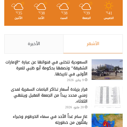
35
38
38
39
41
℃
℃
℃
℃
℃
الخميس
الجمعة
السبت
الأحد
الأثنين
الأشهر
الأخيرة
السعودية تتخلى في قنواتها عن عبارة “الإمارات
الشقيقة” وتصفها بحكومة أبو ظبي للمرة
الأولى في تاريخها.
9 يناير، 2026
قرار بزيادة أسعار تذاكر الباصات السفرية لمدى
زمني محدد يبدأ من الجمعة المقبل وينتهي
الثلاثاء.
20 مايو، 2026
غاز سام غداً الأحد في سماء الخرطوم وخبراء
يقلِّلون من خطورته