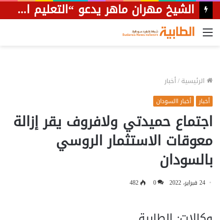
الشيخ مهران ماهر يدعو “التعليم العالي” للتدخل لوقف عبث الجامعة الوطنية بشأن النقاب
القائمة
الرئيسية
/
أخبار
أخبار
أخبار االسودان
اجتماع حميدتي ولافروف يقر إزالة
معوقات الاستثمار الروسي
بالسودان
24 فبراير، 2022
0
482
وكالات: الطابية