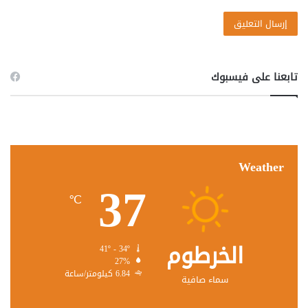
تابعنا على فيسبوك
Weather
37
℃
الخرطوم
41º - 34º
27%
6.84 كيلومتر/ساعة
سماء صافية