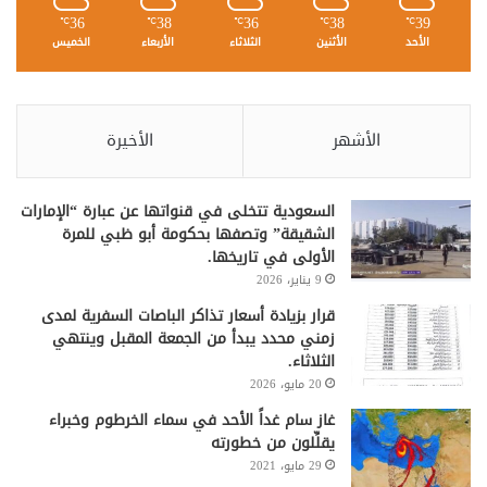
36
38
36
38
39
℃
℃
℃
℃
℃
الأحد
الأثنين
الثلاثاء
الأربعاء
الخميس
الأشهر
الأخيرة
السعودية تتخلى في قنواتها عن عبارة “الإمارات
الشقيقة” وتصفها بحكومة أبو ظبي للمرة
الأولى في تاريخها.
9 يناير، 2026
قرار بزيادة أسعار تذاكر الباصات السفرية لمدى
زمني محدد يبدأ من الجمعة المقبل وينتهي
الثلاثاء.
20 مايو، 2026
غاز سام غداً الأحد في سماء الخرطوم وخبراء
يقلِّلون من خطورته
29 مايو، 2021