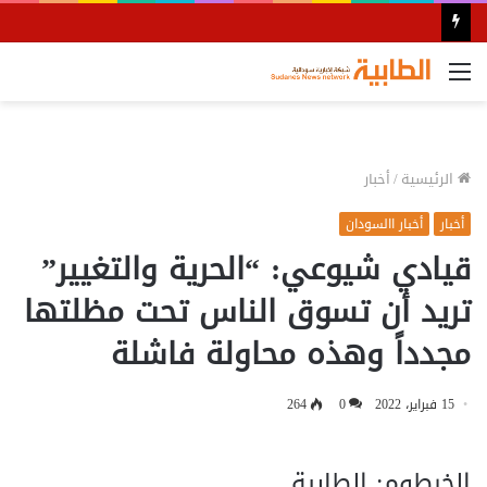
القائمة
الرئيسية
/
أخبار
أخبار
أخبار االسودان
قيادي شيوعي: “الحرية والتغيير”
تريد أن تسوق الناس تحت مظلتها
مجدداً وهذه محاولة فاشلة
15 فبراير، 2022
0
264
الخرطوم: الطابية