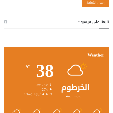
تابعنا على فيسبوك
Weather
38
℃
الخرطوم
39º - 33º
25%
4.96 كيلومتر/ساعة
غيوم متفرقة