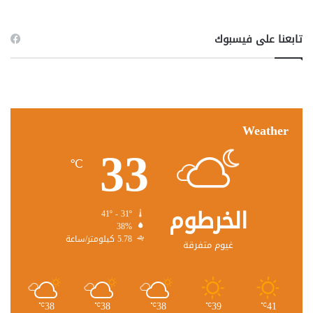
تابعنا على فيسبوك
Weather
33
℃
الخرطوم
41º - 31º
38%
5.78 كيلومتر/ساعة
غيوم متفرقة
38
38
38
39
41
℃
℃
℃
℃
℃