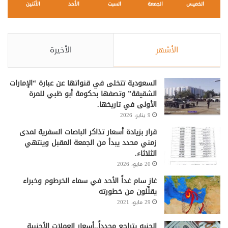
الخميس
الجمعة
السبت
الأحد
الأثنين
الأشهر
الأخيرة
السعودية تتخلى في قنواتها عن عبارة “الإمارات
الشقيقة” وتصفها بحكومة أبو ظبي للمرة
الأولى في تاريخها.
9 يناير، 2026
قرار بزيادة أسعار تذاكر الباصات السفرية لمدى
زمني محدد يبدأ من الجمعة المقبل وينتهي
الثلاثاء.
20 مايو، 2026
غاز سام غداً الأحد في سماء الخرطوم وخبراء
يقلِّلون من خطورته
29 مايو، 2021
الجنيه يتراجع مجدداً..أسعار العملات الأجنبية