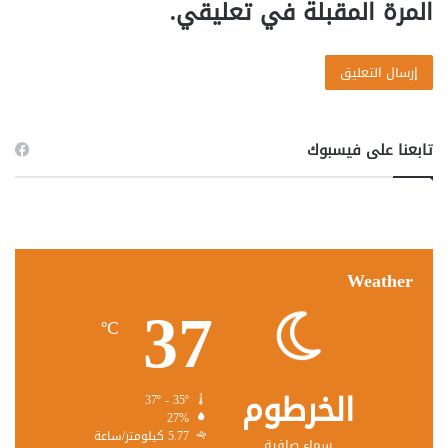
المرة المقبلة في تعليقي.
تابعنا على فيسبوك
Weather
37
℃
الخرطوم
37º - 35º
27%
5.77 كيلومتر/ساعة
سماء صافية