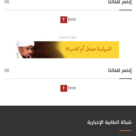
إنضم لقناتنا
banner2.jpg
إنضم لقناتنا
شبكة الطابية الإخبارية