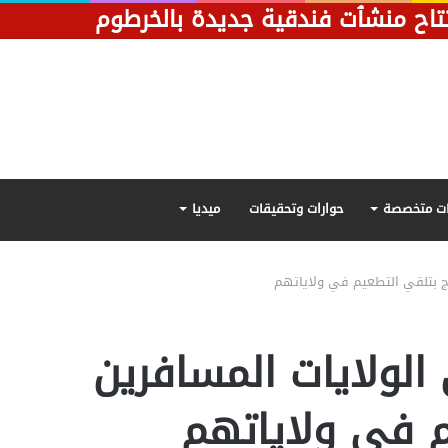
تاح منشٱت فندقية جديدة بالخرطوم
ت متخصصة
حوارات وتحقيقات
ميديا
رج بتلقي التطعيم في ولاياتهم
لولايات المسافرين
م في ولاياتهم