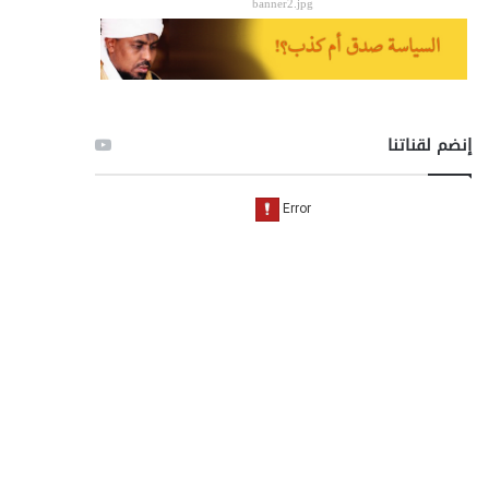
banner2.jpg
إنضم لقناتنا