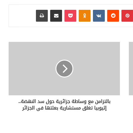
بينتيريست
‏Reddit
‏VKontakte
Odnoklassniki
بوكيت
مشاركة عبر البريد
طباعة
بالتزامن مع وساطة جزائرية حول سد النهضة..
إثيوبيا تغلق مستشارية بعثتها في الجزائر