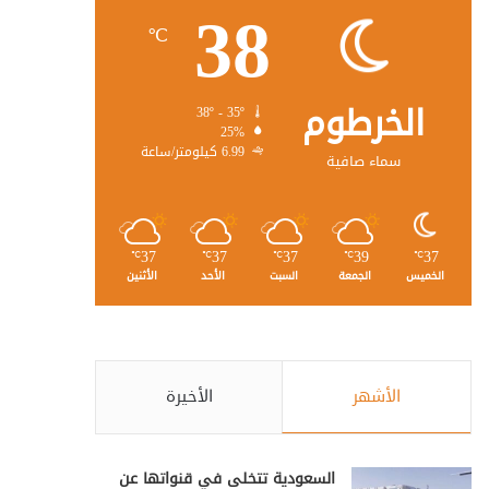
38
℃
الخرطوم
38º - 35º
25%
6.99 كيلومتر/ساعة
سماء صافية
37
37
37
39
37
℃
℃
℃
℃
℃
الخميس
الجمعة
السبت
الأحد
الأثنين
الأشهر
الأخيرة
السعودية تتخلى في قنواتها عن