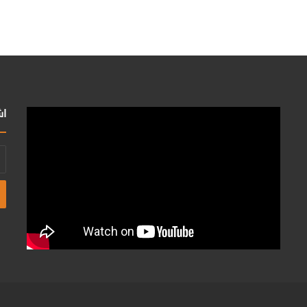
اش
أد
بر
ال