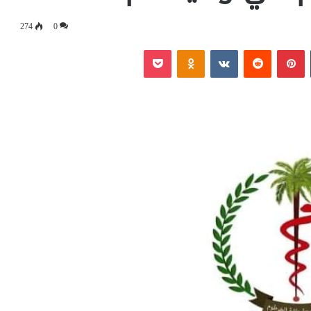
274
0
‏Tumblr
بينتيريست
‏Reddit
‏VKontakte
Odnoklassniki
بوكيت