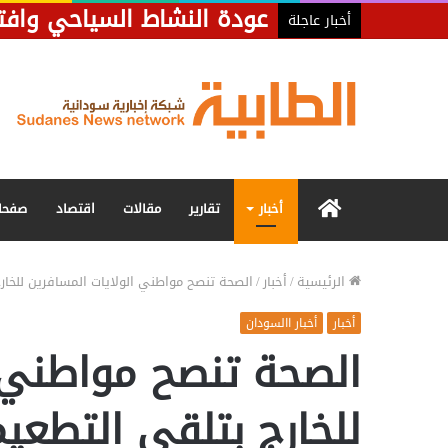
عودة النشاط السياحي وافت
أخبار عاجلة
الرئيسية
أخبار
تقارير
مقالات
اقتصاد
صفحا
الرئيسية
/
أخبار
/
الصحة تنصح مواطني الولايات المسافرين للخا
أخبار
أخبار االسودان
الصحة تنصح مواطني ا
للخارج بتلقي التطعي