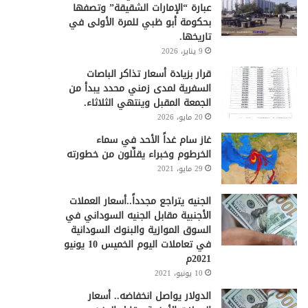
عبارة “الإمارات الشقيقة” وتصفها
بحكومة أبو ظبي للمرة الأولى في
تاريخها.
9 يناير، 2026
قرار بزيادة أسعار تذاكر الباصات
السفرية لمدى زمني محدد يبدأ من
الجمعة المقبل وينتهي الثلاثاء.
20 مايو، 2026
غاز سام غداً الأحد في سماء
الخرطوم وخبراء يقلِّلون من خطورته
29 مايو، 2021
الجنيه يتراجع مجدداً..أسعار العملات
الأجنبية مقابل الجنيه السوداني في
السوق الموازية والبنوك السودانية
في تعاملات اليوم الخميس 10 يونيو
2021م
10 يونيو، 2021
الدولار يواصل انخفاضه.. أسعار