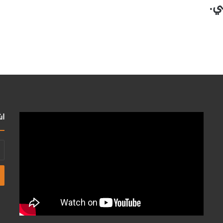
ي.
اش
أد
بر
ال