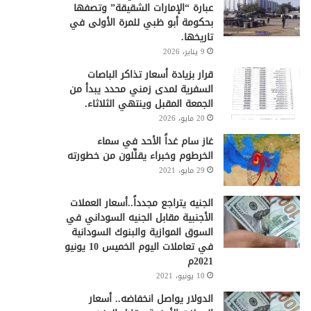
عبارة “الإمارات الشقيقة” وتصفها
بحكومة أبو ظبي للمرة الأولى في
تاريخها.
9 يناير، 2026
قرار بزيادة أسعار تذاكر الباصات
السفرية لمدى زمني محدد يبدأ من
الجمعة المقبل وينتهي الثلاثاء.
20 مايو، 2026
غاز سام غداً الأحد في سماء
الخرطوم وخبراء يقلِّلون من خطورته
29 مايو، 2021
الجنيه يتراجع مجدداً..أسعار العملات
الأجنبية مقابل الجنيه السوداني في
السوق الموازية والبنوك السودانية
في تعاملات اليوم الخميس 10 يونيو
2021م
10 يونيو، 2021
الدولار يواصل انخفاضه.. أسعار