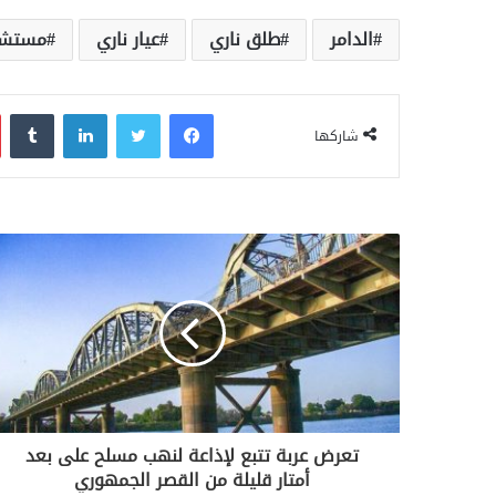
الدامر
طلق ناري
عيار ناري
مستشف
فيسبوك
تويتر
لينكدإن
‏Tumblr
شاركها
تعرض عربة تتبع لإذاعة لنهب مسلح على بعد
أمتار قليلة من القصر الجمهوري