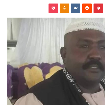
‏Tumblr
بينتيريست
‏Reddit
‏VKontakte
Odnoklassniki
بوكيت