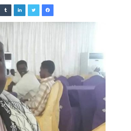
فيسبوك
تويتر
لينكدإن