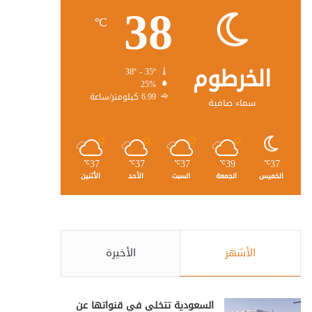
38
℃
الخرطوم
38º - 35º
25%
6.99 كيلومتر/ساعة
سماء صافية
37
37
37
39
37
℃
℃
℃
℃
℃
الخميس
الجمعة
السبت
الأحد
الأثنين
الأشهر
الأخيرة
السعودية تتخلى في قنواتها عن