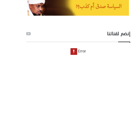
إنضم لقناتنا