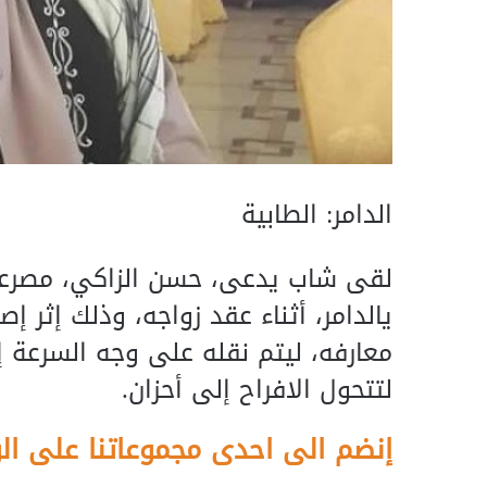
الدامر: الطابية
لقى شاب يدعى، حسن الزاكي، مصرعه،
يالدامر، أثناء عقد زواجه، وذلك إثر إ
معارفه، ليتم نقله على وجه السرعة إ
لتتحول الافراح إلى أحزان.
إنضم الى احدى مجموعاتنا على ال