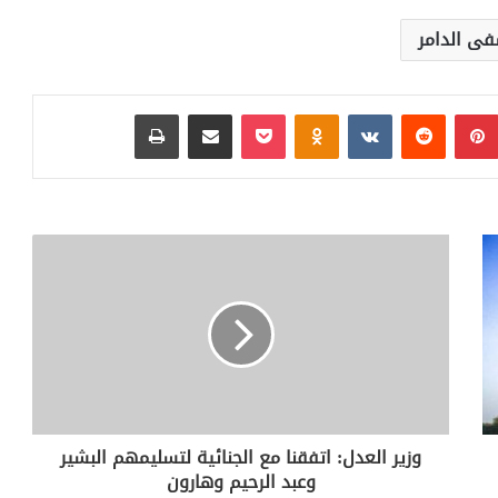
ى الدامر
بينتيريست
‏Reddit
‏VKontakte
Odnoklassniki
بوكيت
مشاركة عبر البريد
طباعة
وزير العدل: اتفقنا مع الجنائية لتسليمهم البشير
وعبد الرحيم وهارون