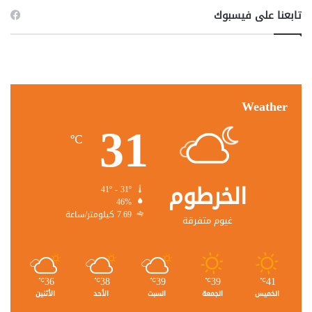
تابعنا على فيسبوك
Weather
31
℃
الخرطوم
41º - 31º
46%
7.69 كيلومتر/ساعة
غيوم متفرقة
36
38
39
39
41
℃
℃
℃
℃
℃
الخميس
الجمعة
السبت
الأحد
الأثنين