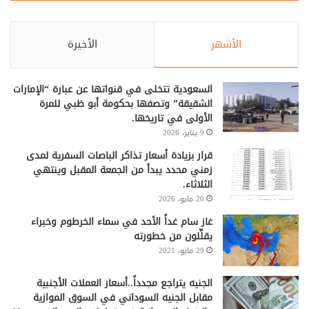
الأشهر
الأخيرة
السعودية تتخلى في قنواتها عن عبارة “الإمارات
الشقيقة” وتصفها بحكومة أبو ظبي للمرة
الأولى في تاريخها.
9 يناير، 2026
قرار بزيادة أسعار تذاكر الباصات السفرية لمدى
زمني محدد يبدأ من الجمعة المقبل وينتهي
الثلاثاء.
20 مايو، 2026
غاز سام غداً الأحد في سماء الخرطوم وخبراء
يقلِّلون من خطورته
29 مايو، 2021
الجنيه يتراجع مجدداً..أسعار العملات الأجنبية
مقابل الجنيه السوداني في السوق الموازية