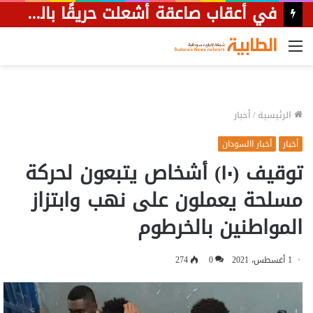
قلق من تأثير انقطاع الكهرباء على مرضى الكلى بمستشفى البان جديد
القائمة
الرئيسية
/
أخبار
أخبار
أخبار االسودان
توقيف (١٠) أشخاص يتبعون لحركة
مسلحة يعملون على نهب وابتزاز
المواطنين بالخرطوم
1 أغسطس، 2021
0
274