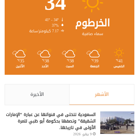
34
الخرطوم
41º - 34º
37%
7.17 كيلومتر/ساعة
سماء صافية
35
38
38
39
41
℃
℃
℃
℃
℃
الخميس
الجمعة
السبت
الأحد
الأثنين
الأشهر
الأخيرة
السعودية تتخلى في قنواتها عن عبارة “الإمارات
الشقيقة” وتصفها بحكومة أبو ظبي للمرة
الأولى في تاريخها.
9 يناير، 2026