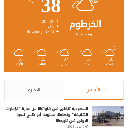
38
℃
الخرطوم
38º - 36º
23%
4.98 كيلومتر/ساعة
غيوم متفرقة
38
35
37
39
38
℃
℃
℃
℃
℃
السبت
الأحد
الأثنين
الثلاثاء
الأربعاء
الأشهر
الأخيرة
السعودية تتخلى في قنواتها عن عبارة “الإمارات
الشقيقة” وتصفها بحكومة أبو ظبي للمرة
الأولى في تاريخها.
9 يناير، 2026