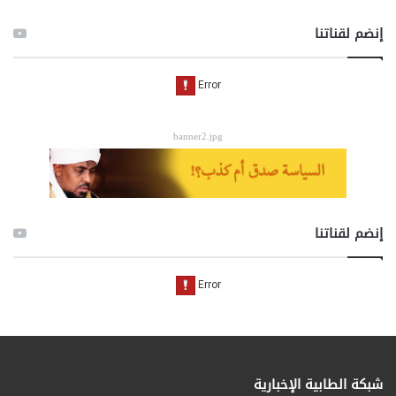
إنضم لقناتنا
banner2.jpg
إنضم لقناتنا
شبكة الطابية الإخبارية