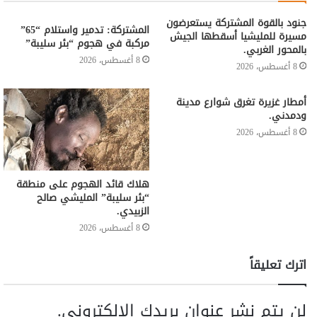
جنود بالقوة المشتركة يستعرضون
المشتركة: تدمير واستلام “65”
مسيرة للمليشيا أسقطها الجيش
مركبة في هجوم “بئر سليبة”
بالمحور الغربي.
8 أغسطس، 2026
8 أغسطس، 2026
أمطار غزيرة تغرق شوارع مدينة
ودمدني.
8 أغسطس، 2026
هلاك قائد الهجوم على منطقة
“بئر سليبة” المليشي صالح
الزبيدي.
8 أغسطس، 2026
اترك تعليقاً
لن يتم نشر عنوان بريدك الإلكتروني.