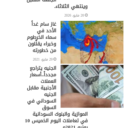
وينتهي الثلاثاء.
20 مايو، 2026
غاز سام غداً
الأحد في
سماء الخرطوم
وخبراء يقلِّلون
من خطورته
29 مايو، 2021
الجنيه يتراجع
مجدداً..أسعار
العملات
الأجنبية مقابل
الجنيه
السوداني في
السوق
الموازية والبنوك السودانية
في تعاملات اليوم الخميس 10
يونيو 2021م