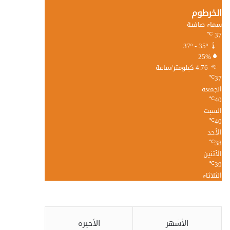
الخرطوم
سماء صافية
37
℃
37º - 35º
25%
4.76 كيلومتر/ساعة
37
℃
الجمعة
40
℃
السبت
40
℃
الأحد
38
℃
الأثنين
39
℃
الثلاثاء
الأشهر
الأخيرة