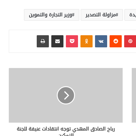
دة
مزاولة التصدير
وزير التجارة والتموين
بينتيريست
‏Reddit
‏VKontakte
Odnoklassniki
بوكيت
مشاركة عبر البريد
طباعة
رباح الصادق المهدي توجه انتقادات عنيفة للجنة
التمكين