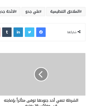
الملاحق التنظيمية
علي جدو
لائحة جدي
فيسبوك
تويتر
لينكدإن
‏Tumblr
شاركها
الشرطة تنعي أحد جنودها توفى متأثراً بإصابته
في مواكب 30 يونيو