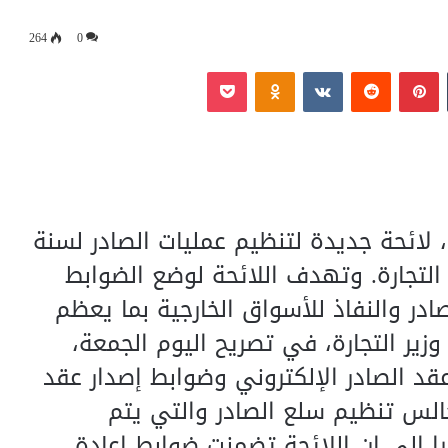
264
0
‏Tumblr
بينتيريست
‏Reddit
‏VKontakte
Odnoklassniki
بوكيت
، لائحة جديدة لتنظيم عمليات الصادر لسنة
م التجارة. وتهدف اللائحة لوضع الضوابط
صادر والنفاذ للأسواق الخارجية بما يعظم
 وزير التجارة، في تصريح اليوم الجمعة،
عقد الصادر الإلكتروني وضوابط إصدار عقد
جالس تنظيم سلع الصادر والتي يتم
را إلى ان اللائحة تضمنت ضوابط إعادة