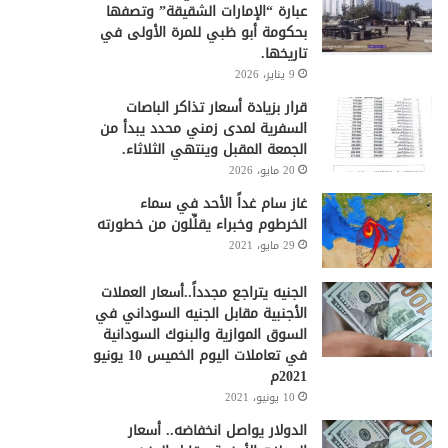
عبارة “الإمارات الشقيقة” وتصفها
بحكومة أبو ظبي للمرة الأولى في
تاريخها.
9 يناير، 2026
قرار بزيادة أسعار تذاكر الباصات
السفرية لمدى زمني محدد يبدأ من
الجمعة المقبل وينتهي الثلاثاء.
20 مايو، 2026
غاز سام غداً الأحد في سماء
الخرطوم وخبراء يقلِّلون من خطورته
29 مايو، 2021
الجنيه يتراجع مجدداً..أسعار العملات
الأجنبية مقابل الجنيه السوداني في
السوق الموازية والبنوك السودانية
في تعاملات اليوم الخميس 10 يونيو
2021م
10 يونيو، 2021
الدولار يواصل انخفاضه.. أسعار