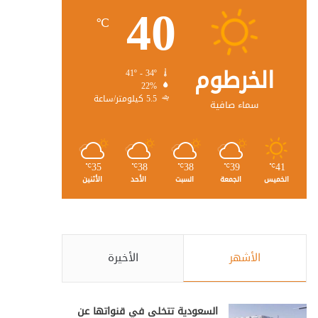
40
℃
الخرطوم
41º - 34º
22%
5.5 كيلومتر/ساعة
سماء صافية
35
38
38
39
41
℃
℃
℃
℃
℃
الخميس
الجمعة
السبت
الأحد
الأثنين
الأشهر
الأخيرة
السعودية تتخلى في قنواتها عن