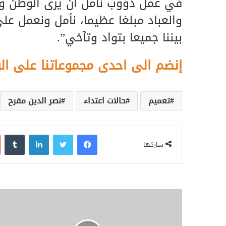
في عمل دؤوب نأمل أن يرى الوطن والم
والعباد مبلغا عظيما، نأمل ونعمل على 
بيننا جميعا بتواد وتآخي”.
إنضم الى احدى مجموعاتنا على ال
تعميم
حالات اعتداء
نصر الدين مفرح
فيسبوك
تويتر
لينكدإن
‏Tumblr
شاركها