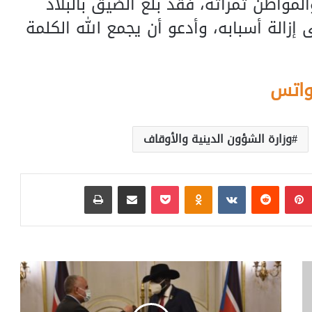
واطن ثمراته، فقد بلغ الضيق بالبلاد
إزالة أسبابه، وأدعو أن يجمع الله الكلمة
واتس
وزارة الشؤون الدينية والأوقاف
بينتيريست
‏Reddit
‏VKontakte
Odnoklassniki
بوكيت
مشاركة عبر البريد
طباعة