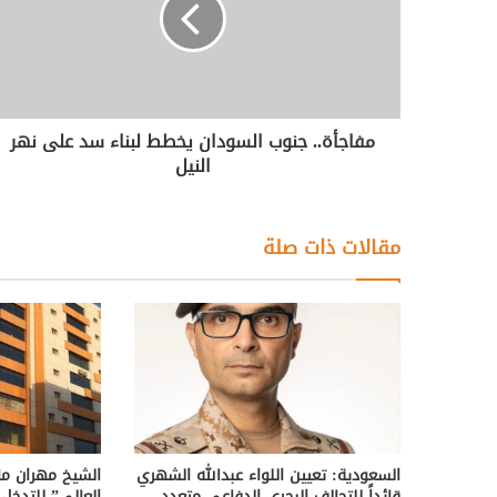
مفاجأة.. جنوب السودان يخطط لبناء سد على نهر
النيل
مقالات ذات صلة
السعودية: تعيين اللواء عبدالله الشهري
الشيخ مهران ما
قائداً للتحالف البحري الدفاعي متعدد
العالي” للتدخل