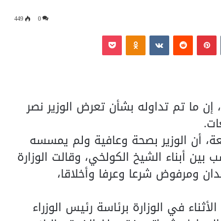
449
0
‏Tumblr
بينتيريست
‏Reddit
‏VKontakte
Odnoklassniki
بوكيت
 إن ما تم تداوله بشأن تعرض الوزير نصر
ات.
عة، أن الوزير بصحة وعافية ولم يمسسه
بين أبناء الشيخ الكولخي، وقالت الوزارة
دان ومرفوض شرعا وعرفا وأخلاقا،
ثناء في الوزارة برئاسة رئيس الوزراء