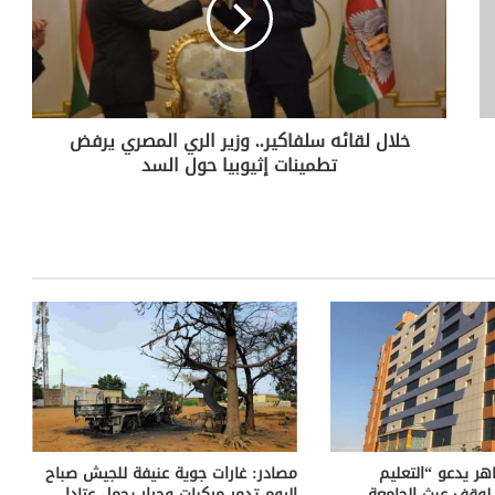
خلال لقائه سلفاكير.. وزير الري المصري يرفض
تطمينات إثيوبيا حول السد
هر يدعو “التعليم
مصادر: غارات جوية عنيفة للجيش صباح
 لوقف عبث الجامعة
اليوم تدمر مركبات وجرار يحمل عتادا