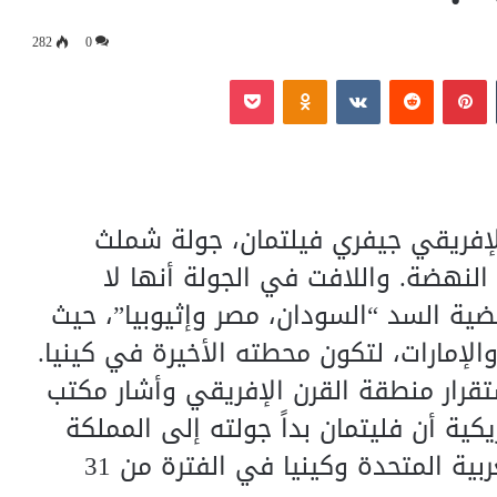
282
0
‏Tumblr
بينتيريست
‏Reddit
‏VKontakte
Odnoklassniki
بوكيت
الإفريقي جيفري فيلتمان، جولة شملث
 النهضة. واللافت في الجولة أنها لا
ية السد “السودان، مصر وإثيوبيا”، حيث
الإمارات، لتكون محطته الأخيرة في كينيا.
تقرار منطقة القرن الإفريقي وأشار مكتب
كية أن فليتمان بداً جولته إلى المملكة
العربية السعودية وقطر والإمارات العربية المتحدة وكينيا في الفترة من 31