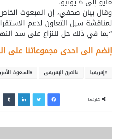
مايو إلى 6 يونيو.
وقال بيان صحفي، إن المبعوث الخاص 
لمناقشة سبل التعاون لدعم الاستقرار
“بما في ذلك حل للنزاع على سد النهض
إنضم الى احدى مجموعاتنا على ال
إفريقيا
القرن الإفريقي
المبعوث الأمر
فيسبوك
تويتر
لينكدإن
‏Tumblr
شاركها