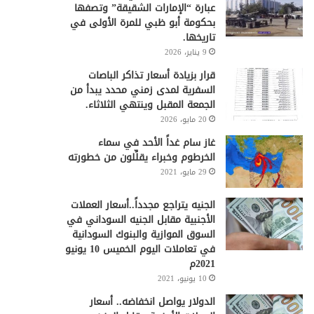
عبارة “الإمارات الشقيقة” وتصفها
بحكومة أبو ظبي للمرة الأولى في
تاريخها.
9 يناير، 2026
قرار بزيادة أسعار تذاكر الباصات
السفرية لمدى زمني محدد يبدأ من
الجمعة المقبل وينتهي الثلاثاء.
20 مايو، 2026
غاز سام غداً الأحد في سماء
الخرطوم وخبراء يقلِّلون من خطورته
29 مايو، 2021
الجنيه يتراجع مجدداً..أسعار العملات
الأجنبية مقابل الجنيه السوداني في
السوق الموازية والبنوك السودانية
في تعاملات اليوم الخميس 10 يونيو
2021م
10 يونيو، 2021
الدولار يواصل انخفاضه.. أسعار