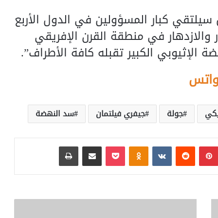
سيلتقي كبار المسؤولين في الدول الأربع
 والازدهار في منطقة القرن الإفريقي
ة الإثيوبي الكبير تقبله كافة الأطراف”.
واتس
يكي
جولة
جيفري فيلتمان
سد النهضة
بينتيريست
‏Reddit
‏VKontakte
Odnoklassniki
بوكيت
مشاركة عبر البريد
طباعة