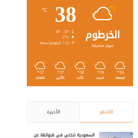
38
℃
الخرطوم
39º - 35º
27%
5.12 كيلومتر/ساعة
غيوم متفرقة
37
37
38
39
39
℃
℃
℃
℃
℃
الجمعة
السبت
الأحد
الأثنين
الثلاثاء
الأشهر
الأخيرة
السعودية تتخلى في قنواتها عن