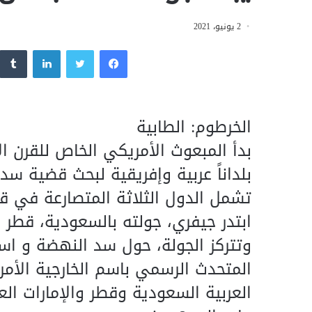
2 يونيو، 2021
فيسبوك
تويتر
لينكدإن
الخرطوم: الطابية
بدأ المبعوث الأمريكي الخاص للقرن 
بلداناً عربية وإفريقية لبحث قضية سد
تشمل الدول الثلاثة المتصارعة في قض
ابتدر جيفري، جولته بالسعودية، قطر و
وتتركز الجولة، حول سد النهضة و اس
المتحدث الرسمي باسم الخارجية الأمري