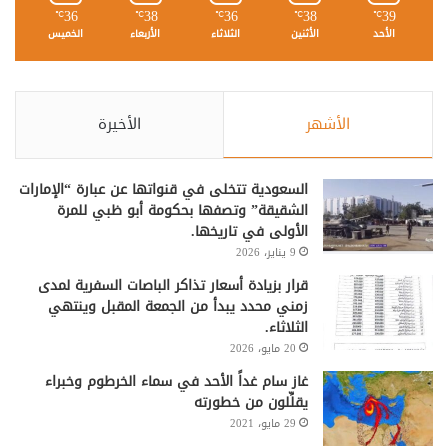
36
38
36
38
39
℃
℃
℃
℃
℃
الأحد
الأثنين
الثلاثاء
الأربعاء
الخميس
الأشهر
الأخيرة
السعودية تتخلى في قنواتها عن عبارة “الإمارات
الشقيقة” وتصفها بحكومة أبو ظبي للمرة
الأولى في تاريخها.
9 يناير، 2026
قرار بزيادة أسعار تذاكر الباصات السفرية لمدى
زمني محدد يبدأ من الجمعة المقبل وينتهي
الثلاثاء.
20 مايو، 2026
غاز سام غداً الأحد في سماء الخرطوم وخبراء
يقلِّلون من خطورته
29 مايو، 2021