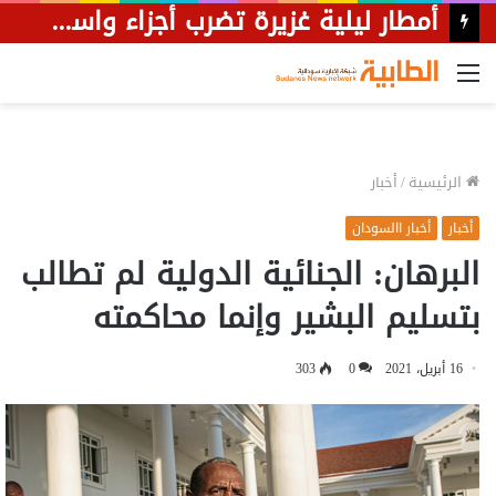
أمطار ليلية غزيرة تضرب أجزاء واسعة من محلية شرق الجزيرة.
القائمة
الرئيسية
/
أخبار
أخبار
أخبار االسودان
البرهان: الجنائية الدولية لم تطالب
بتسليم البشير وإنما محاكمته
16 أبريل، 2021
0
303