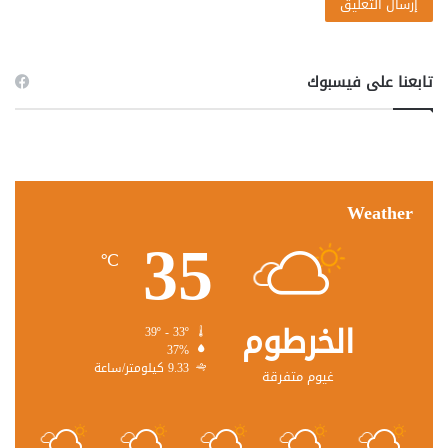
تابعنا على فيسبوك
Weather
35
℃
الخرطوم
39º - 33º
37%
9.33 كيلومتر/ساعة
غيوم متفرقة