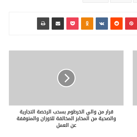
بينتيريست
‏Reddit
‏VKontakte
Odnoklassniki
بوكيت
مشاركة عبر البريد
طباعة
قرار من والي الخرطوم بسحب الرخصة التجارية
والصحية من المخابز المخالفة للاوزان والمتوقفة
عن العمل