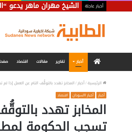
الشيخ مهران ماهر يدعو “ال
أخبار عاجلة
الرئيسية
أخبار
تقارير
مقالات
اقتصاد
صفحا
الرئيسية
/
أخبار
/
المخابز تهدد بالتوقُّف التام عن العمل إذا لم
أخبار
أخبار االسودان
اقتصاد
المخابز تهدد بالتوقُّ
تسجب الحكومة لمطالب