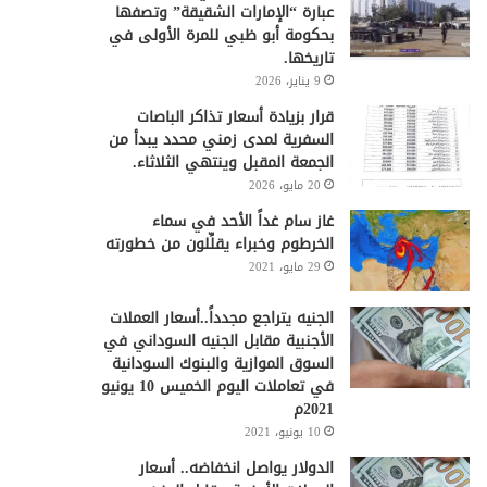
عبارة “الإمارات الشقيقة” وتصفها
بحكومة أبو ظبي للمرة الأولى في
تاريخها.
9 يناير، 2026
قرار بزيادة أسعار تذاكر الباصات
السفرية لمدى زمني محدد يبدأ من
الجمعة المقبل وينتهي الثلاثاء.
20 مايو، 2026
غاز سام غداً الأحد في سماء
الخرطوم وخبراء يقلِّلون من خطورته
29 مايو، 2021
الجنيه يتراجع مجدداً..أسعار العملات
الأجنبية مقابل الجنيه السوداني في
السوق الموازية والبنوك السودانية
في تعاملات اليوم الخميس 10 يونيو
2021م
10 يونيو، 2021
الدولار يواصل انخفاضه.. أسعار