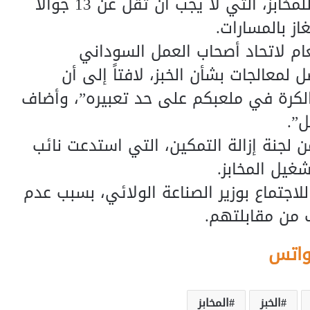
80 جراماً، بجانب زيادة حصص الدقيق للمخابز، التي لا يجب أن تقل عن 13 جوالاً
از بالمسارات.
م لاتحاد أصحاب العمل السوداني
لمعالجات بشأن الخبز، لافتاً إلى أن
 الكرة في ملعبكم على حد تعبيره”، وأضاف
ل”.
لجنة إزالة التمكين، التي استدعت نائب
شغيل المخابز.
تماع بوزير الصناعة الولائي، بسبب عدم
رب من مقابلتهم.
واتس
الخبز
المخابز