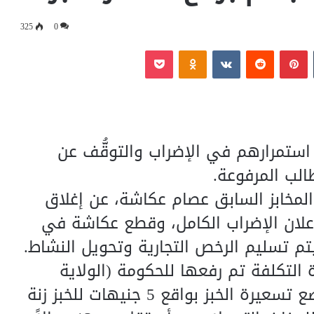
325
0
‏Tumblr
بينتيريست
‏Reddit
‏VKontakte
Odnoklassniki
بوكيت
 استمرارهم في الإضراب والتوقُّف عن
الب المرفوعة.
المخابز السابق عصام عكاشة، عن إغلاق
مل وإعلان الإضراب الكامل، وقطع عكاشة في
م تسليم الرخص التجارية وتحويل النشاط.
 التكلفة تم رفعها للحكومة (الولاية
ووزارة الصناعة والتجارة)، وتتضمن وضع تسعيرة الخبز بواقع 5 جنيهات للخبز زنة