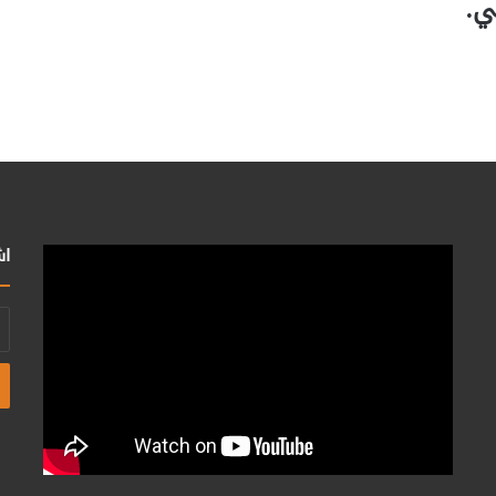
ي.
اش
أد
بر
ال