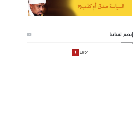
إنضم لقناتنا