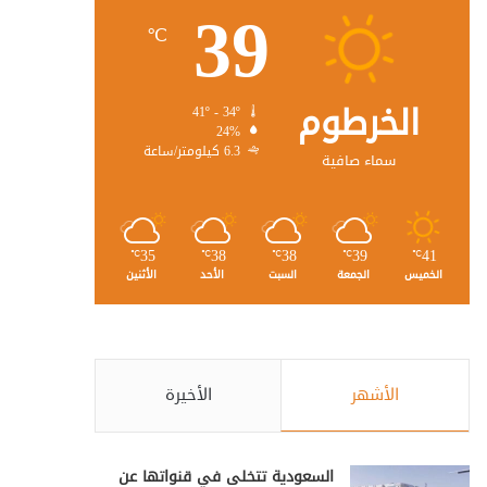
39
℃
الخرطوم
41º - 34º
24%
6.3 كيلومتر/ساعة
سماء صافية
35
38
38
39
41
℃
℃
℃
℃
℃
الخميس
الجمعة
السبت
الأحد
الأثنين
الأشهر
الأخيرة
السعودية تتخلى في قنواتها عن