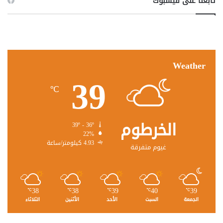
تابعنا على فيسبوك
Weather
39
℃
الخرطوم
39º - 36º
22%
4.93 كيلومتر/ساعة
غيوم متفرقة
38
38
39
40
39
℃
℃
℃
℃
℃
الجمعة
السبت
الأحد
الأثنين
الثلاثاء