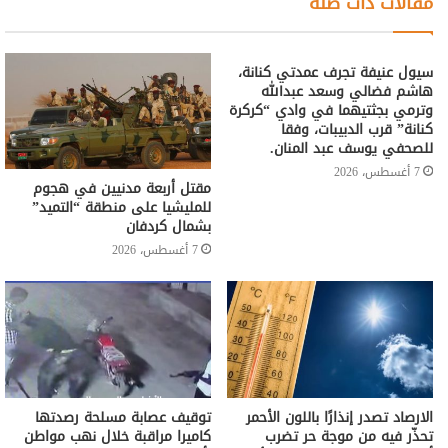
مقالات ذات صلة
سيول عنيفة تجرف عمدتي كنانة،
هاشم فضالي وسعد عبدالله
وترمي بجثتيهما في وادي “كركرة
كنانة” قرب الدبيبات، وفقا
للصحفي يوسف عبد المنان.
7 أغسطس، 2026
مقتل أربعة مدنيين في هجوم
للمليشيا على منطقة “التميد”
بشمال كردفان
7 أغسطس، 2026
الارصاد تصدر إنذارًا باللون الأحمر
توقيف عصابة مسلحة رصدتها
تحذّر فيه من موجة حر تضرب
كاميرا مراقبة خلال نهب مواطن