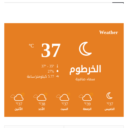
Weather
37
℃
الخرطوم
37º - 35º
27%
5.77 كيلومتر/ساعة
سماء صافية
37
38
37
39
37
℃
℃
℃
℃
℃
الخميس
الجمعة
السبت
الأحد
الأثنين