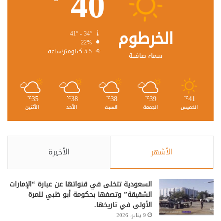
40
الخرطوم
41º - 34º
22%
5.5 كيلومتر/ساعة
سماء صافية
35
38
38
39
41
℃
℃
℃
℃
℃
الخميس
الجمعة
السبت
الأحد
الأثنين
الأشهر
الأخيرة
السعودية تتخلى في قنواتها عن عبارة “الإمارات
الشقيقة” وتصفها بحكومة أبو ظبي للمرة
الأولى في تاريخها.
9 يناير، 2026