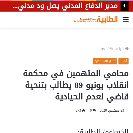
السعودية: تعيين اللواء عبدالله الشهري قائداً للتحالف البحري الدفاعي متعدد الجنسيات
القائمة
الرئيسية
/
أخبار
أخبار
أخبار االسودان
محامي المتهمين في محكمة
انقلاب يونيو 89 يطالب بتنحية
قاضي لعدم الحيادية
23 سبتمبر، 2020
0
273
الخرطوم/ الطابية: