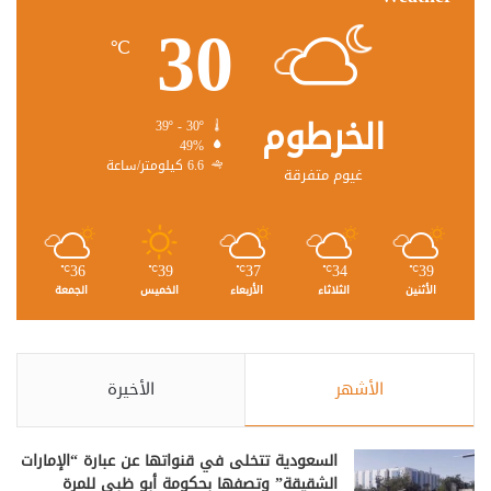
30
℃
الخرطوم
39º - 30º
49%
6.6 كيلومتر/ساعة
غيوم متفرقة
36
39
37
34
39
℃
℃
℃
℃
℃
الأثنين
الثلاثاء
الأربعاء
الخميس
الجمعة
الأشهر
الأخيرة
السعودية تتخلى في قنواتها عن عبارة “الإمارات
الشقيقة” وتصفها بحكومة أبو ظبي للمرة