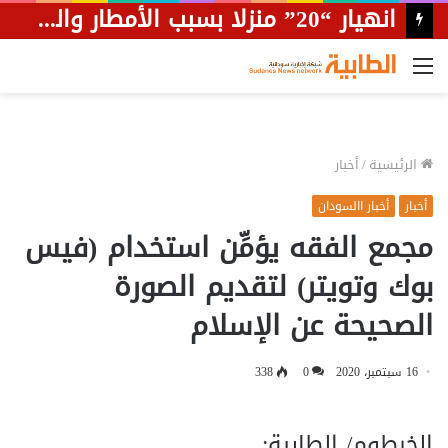
انهيار “20” منزلا بسبب الأمطار والسيول بمحلية المناقل
القائمة
الرئيسية
/
أخبار
أخبار
أخبار االسودان
مجمع الفقه يؤمِّن استخدام (فيس
بوك وتويتر) لتقديم الصورة
الصحيحة عن الإسلام
16 سبتمبر، 2020
0
338
الخرطوم/ الطابية: