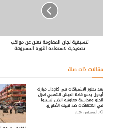
تنسيقية لجان المقاومة تعلن عن مواكب
تصعيدية لاستعادة الثورة المسروقة
مقالات ذات صلة
بعد تطور الاشتباكات في كاودا.. مبارك
أردول يدعو قادة الجيش الشعبي لعزل
الحلو ومحاسبة معاونيه الذين تسببوا
في الانتهاكات ضد قبيلة الأطورو.
8 أغسطس، 2026