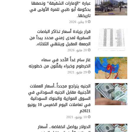
عبارة “الإمارات الشقيقة” وتصفها
بحكومة أبو ظبي للمرة الأولى في
تاريخها.
9 يناير، 2026
قرار بزيادة أسعار تذاكر الباصات
السفرية لمدى زمني محدد يبدأ من
الجمعة المقبل وينتهي الثلاثاء.
20 مايو، 2026
غاز سام غداً الأحد في سماء
الخرطوم وخبراء يقلِّلون من خطورته
29 مايو، 2021
الجنيه يتراجع مجدداً..أسعار العملات
الأجنبية مقابل الجنيه السوداني في
السوق الموازية والبنوك السودانية
في تعاملات اليوم الخميس 10 يونيو
2021م
10 يونيو، 2021
الدولار يواصل انخفاضه.. أسعار