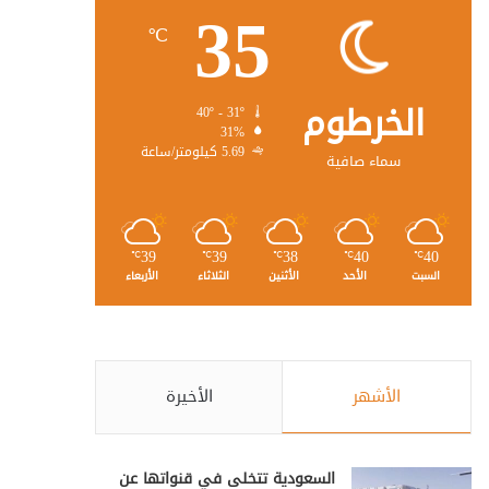
35
℃
الخرطوم
40º - 31º
31%
5.69 كيلومتر/ساعة
سماء صافية
39
39
38
40
40
℃
℃
℃
℃
℃
السبت
الأحد
الأثنين
الثلاثاء
الأربعاء
الأشهر
الأخيرة
السعودية تتخلى في قنواتها عن