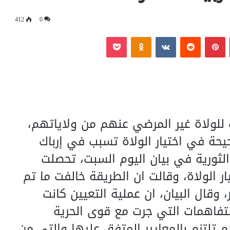
412
0
‏Tumblr
بينتيريست
‏Reddit
‏VKontakte
Odnoklassniki
بوكيت
ت للولاة غير المرضي عنهم من ولاياتهم،
يحة في اختيار الولاة تسبب في إرباك
ثورية في بيان اليوم السبت، تحصلت
ر الولاة، وقالت ان الطريقة خالفت ما تم
 وقال البيان، ان عملية التعيين كانت
تفاهمات التي جرت مع قوى الحرية
م تلتزم بالمعايير المتفق عليها والتي من