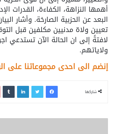
أهمها النزاهة، الكفاءة، القدرات الإ
البعد عن الحزبية الصارخة. وأشار البي
تعيين ولاة مدنيين مكلفين قبل التوق
لافتةً إلى ان الحالة الآن تستدعي اج
ولاياتهم.
إنضم الى احدى مجموعاتنا على ال
فيسبوك
تويتر
لينكدإن
‏Tumblr
شاركها