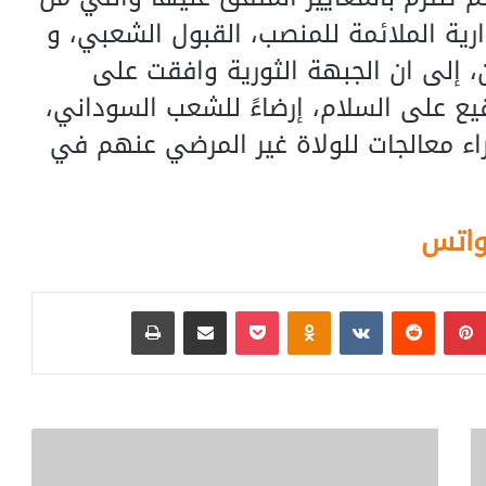
دارية الملائمة للمنصب، القبول الشعبي، و
ان، إلى ان الجبهة الثورية وافقت على
يع على السلام، إرضاءً للشعب السوداني،
راء معالجات للولاة غير المرضي عنهم في
واتس
بينتيريست
‏Reddit
‏VKontakte
Odnoklassniki
بوكيت
مشاركة عبر البريد
طباعة