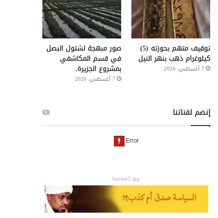
توقيف متهم بحوزته (5)
صور مبهجة لشتول البصل
كيلوغرام ذهب بنهر النيل
في قسم المكاشفي
بمشروع الجزيرة.
7 أغسطس، 2026
7 أغسطس، 2026
إنضم لقناتنا
banner2.jpg