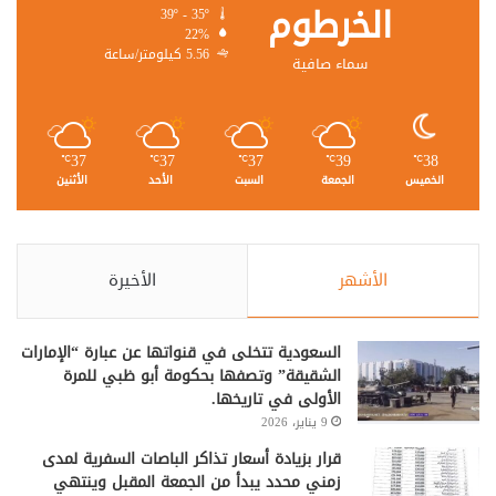
الخرطوم
39º - 35º
22%
5.56 كيلومتر/ساعة
سماء صافية
37
37
37
39
38
℃
℃
℃
℃
℃
الخميس
الجمعة
السبت
الأحد
الأثنين
الأشهر
الأخيرة
السعودية تتخلى في قنواتها عن عبارة “الإمارات
الشقيقة” وتصفها بحكومة أبو ظبي للمرة
الأولى في تاريخها.
9 يناير، 2026
قرار بزيادة أسعار تذاكر الباصات السفرية لمدى
زمني محدد يبدأ من الجمعة المقبل وينتهي