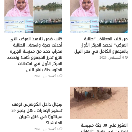
من قلب المعاناة.. “طالبة
كانت ضمن تلاميذ المركب التي
المركب” تحصد المركز الأول
أحدثت ضجة واسعة.. الطالبة
بالمجموع الكامل في نهر النيل
محراب حمد من مدرسة الجزيرة
نقزو تحرز المجموع كاملا وتحصد
6 أغسطس، 2026
المركز الأول في امتحانات
المتوسطة بنهر النيل.
6 أغسطس، 2026
سِجال داخل الكونغرس لوقف
تسليح الإمارات.. هل ينجح 20
سيناتورًا في خنق شريان
المليشيا؟
العثور على 30 جثة متيبسة
6 أغسطس، 2026
لمدنيين في طريق “الفاشر ـ