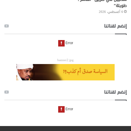
طويلة”
6 أغسطس، 2026
إنضم لقناتنا
banner2.jpg
إنضم لقناتنا