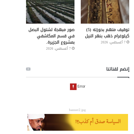
توقيف متهم بحوزته (5)
صور مبهجة لشتول البصل
كيلوغرام ذهب بنهر النيل
في قسم المكاشفي
بمشروع الجزيرة.
7 أغسطس، 2026
7 أغسطس، 2026
إنضم لقناتنا
banner2.jpg