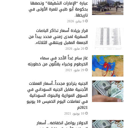
عبارة “الإمارات الشقيقة” وتصفها
بحكومة أبو ظبي للمرة الأولى في
تاريخها.
9 يناير، 2026
قرار بزيادة أسعار تذاكر الباصات
السفرية لمدى زمني محدد يبدأ من
الجمعة المقبل وينتهي الثلاثاء.
20 مايو، 2026
غاز سام غداً الأحد في سماء
الخرطوم وخبراء يقلِّلون من خطورته
29 مايو، 2021
الجنيه يتراجع مجدداً..أسعار العملات
الأجنبية مقابل الجنيه السوداني في
السوق الموازية والبنوك السودانية
في تعاملات اليوم الخميس 10 يونيو
2021م
10 يونيو، 2021
الدولار يواصل انخفاضه.. أسعار