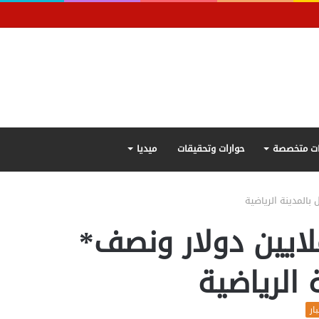
ت متخصصة
حوارات وتحقيقات
ميديا
الرياضة* “3” ملايين دولار ونصف*
 الرياضية
ار