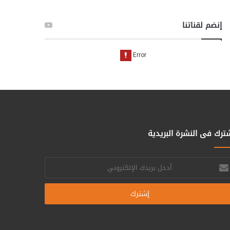
إنضم لقناتنا
ترك فى النشرة البريدية
خل
يدك
إلكتروني