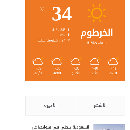
34
℃
الخرطوم
41º - 34º
38%
7.27 كيلومتر/ساعة
سماء صافية
39
38
38
40
41
℃
℃
℃
℃
℃
السبت
الأحد
الأثنين
الثلاثاء
الأربعاء
الأشهر
الأخيرة
السعودية تتخلى في قنواتها عن