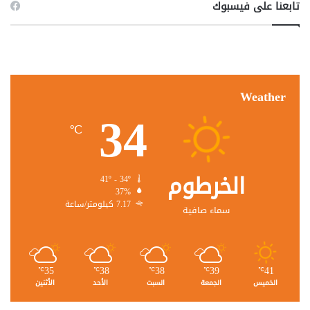
تابعنا على فيسبوك
Weather
34
℃
الخرطوم
41º - 34º
37%
7.17 كيلومتر/ساعة
سماء صافية
35
38
38
39
41
℃
℃
℃
℃
℃
الخميس
الجمعة
السبت
الأحد
الأثنين