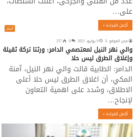
عدد من القتلى والجرحى، أعلنت السلطات،
على…
أكمل القراءة »
أخبار
محرر الموقع -3
9 يوليو، 2021
0
257
والي نهر النيل لمعتصمي الدامر: ورثتا تركة ثقيلة
وإغلاق الطرق ليس حلا
الدامر: الطابية قالت والي نهر النيل، آمنة
المكي، أن اغلاق الطرق ليس حلا أعلى
الاطلاق، وشدد على اهمية التعاون
لإنجاح…
أكمل القراءة »