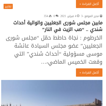
أكمل القراءة »
تقارير
محرر الموقع -3
4 فبراير، 2021
0
354
مابين مجلس شورى الجعليين والوالية أحداث
شندي .. “صب الزيت في النار”
الخرطوم : نجاة حاطط حمّل “مجلس شورى
الجعليين” عضو مجلس السيادة عائشة
موسى مسؤولية “أحداث شندي” التي
وقعت الخميس الماضي،…
أكمل القراءة »