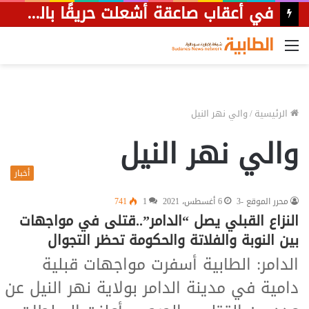
في أعقاب صاعقة أشعلت حريقًا بالقسم.. والي الجزيرة يزور مرضى العناية المركزة بمستشفى ودمدني.
القائمة
الرئيسية
/
والي نهر النيل
والي نهر النيل
أخبار
محرر الموقع -3
6 أغسطس، 2021
1
741
النزاع القبلي يصل “الدامر”..قتلى في مواجهات
بين النوبة والفلاتة والحكومة تحظر التجوال
الدامر: الطابية أسفرت مواجهات قبلية
دامية في مدينة الدامر بولاية نهر النيل عن